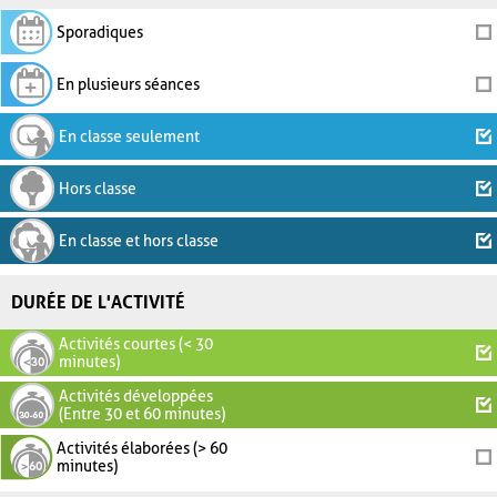
Sporadiques
En plusieurs séances
En classe seulement
Hors classe
En classe et hors classe
DURÉE DE L'ACTIVITÉ
Activités courtes (< 30
minutes)
Activités développées
(Entre 30 et 60 minutes)
Activités élaborées (> 60
minutes)