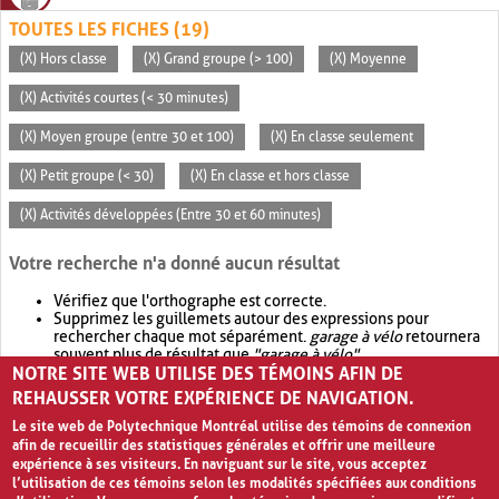
TOUTES LES FICHES (19)
(X) Hors classe
(X) Grand groupe (> 100)
(X) Moyenne
(X) Activités courtes (< 30 minutes)
(X) Moyen groupe (entre 30 et 100)
(X) En classe seulement
(X) Petit groupe (< 30)
(X) En classe et hors classe
(X) Activités développées (Entre 30 et 60 minutes)
Votre recherche n'a donné aucun résultat
Vérifiez que l'orthographe est correcte.
Supprimez les guillemets autour des expressions pour
rechercher chaque mot séparément.
garage à vélo
retournera
souvent plus de résultat que
"garage à vélo"
.
NOTRE SITE WEB UTILISE DES TÉMOINS AFIN DE
Envisagez d'élargir votre recherche avec
OR
.
garage OR vélo
retournera souvent plus de résultat que
garage à vélo
.
REHAUSSER VOTRE EXPÉRIENCE DE NAVIGATION.
Le site web de Polytechnique Montréal utilise des témoins de connexion
afin de recueillir des statistiques générales et offrir une meilleure
expérience à ses visiteurs. En naviguant sur le site, vous acceptez
l’utilisation de ces témoins selon les modalités spécifiées aux conditions