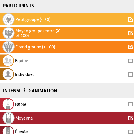
PARTICIPANTS
Petit groupe (< 30)
Moyen groupe (entre 30
et 100)
Grand groupe (> 100)
Équipe
Individuel
INTENSITÉ D'ANIMATION
Faible
Moyenne
Élevée