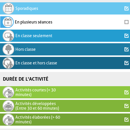
Sporadiques
En plusieurs séances
En classe seulement
Hors classe
En classe et hors classe
DURÉE DE L'ACTIVITÉ
Activités courtes (< 30
minutes)
Activités développées
(Entre 30 et 60 minutes)
Activités élaborées (> 60
minutes)