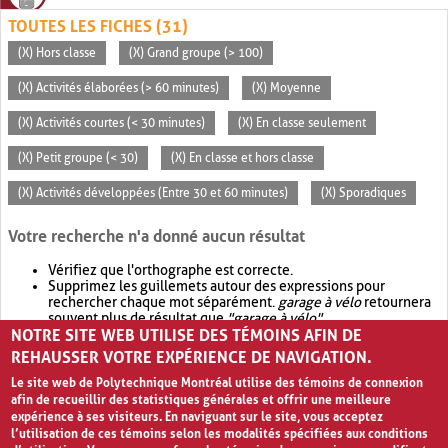
TOUTES LES FICHES (31)
(X) Hors classe
(X) Grand groupe (> 100)
(X) Activités élaborées (> 60 minutes)
(X) Moyenne
(X) Activités courtes (< 30 minutes)
(X) En classe seulement
(X) Petit groupe (< 30)
(X) En classe et hors classe
(X) Activités développées (Entre 30 et 60 minutes)
(X) Sporadiques
Votre recherche n'a donné aucun résultat
Vérifiez que l'orthographe est correcte.
Supprimez les guillemets autour des expressions pour
rechercher chaque mot séparément.
garage à vélo
retournera
souvent plus de résultat que
"garage à vélo"
.
NOTRE SITE WEB UTILISE DES TÉMOINS AFIN DE
Envisagez d'élargir votre recherche avec
OR
.
garage OR vélo
retournera souvent plus de résultat que
garage à vélo
.
REHAUSSER VOTRE EXPÉRIENCE DE NAVIGATION.
Le site web de Polytechnique Montréal utilise des témoins de connexion
afin de recueillir des statistiques générales et offrir une meilleure
expérience à ses visiteurs. En naviguant sur le site, vous acceptez
l’utilisation de ces témoins selon les modalités spécifiées aux conditions