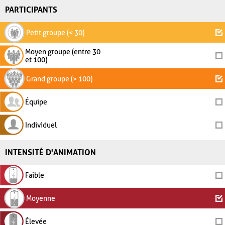
PARTICIPANTS
Petit groupe (< 30)
Moyen groupe (entre 30
et 100)
Grand groupe (> 100)
Équipe
Individuel
INTENSITÉ D'ANIMATION
Faible
Moyenne
Élevée