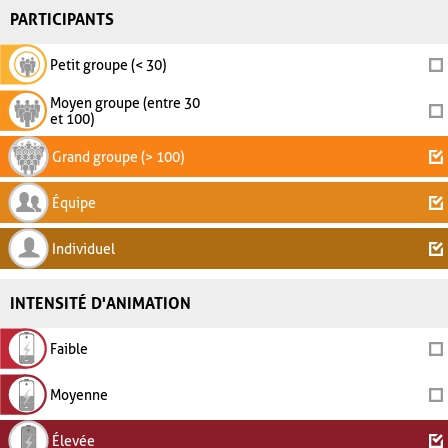
PARTICIPANTS
Petit groupe (< 30)
Moyen groupe (entre 30
et 100)
Grand groupe (> 100)
Équipe
Individuel
INTENSITÉ D'ANIMATION
Faible
Moyenne
Élevée