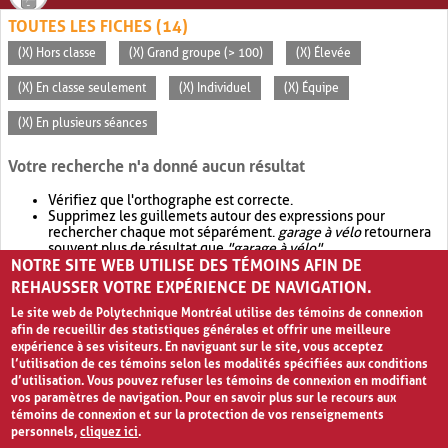
TOUTES LES FICHES (14)
(X) Hors classe
(X) Grand groupe (> 100)
(X) Élevée
(X) En classe seulement
(X) Individuel
(X) Équipe
(X) En plusieurs séances
Votre recherche n'a donné aucun résultat
Vérifiez que l'orthographe est correcte.
Supprimez les guillemets autour des expressions pour
rechercher chaque mot séparément.
garage à vélo
retournera
souvent plus de résultat que
"garage à vélo"
.
NOTRE SITE WEB UTILISE DES TÉMOINS AFIN DE
Envisagez d'élargir votre recherche avec
OR
.
garage OR vélo
retournera souvent plus de résultat que
garage à vélo
.
REHAUSSER VOTRE EXPÉRIENCE DE NAVIGATION.
Le site web de Polytechnique Montréal utilise des témoins de connexion
afin de recueillir des statistiques générales et offrir une meilleure
expérience à ses visiteurs. En naviguant sur le site, vous acceptez
l’utilisation de ces témoins selon les modalités spécifiées aux conditions
d’utilisation. Vous pouvez refuser les témoins de connexion en modifiant
vos paramètres de navigation. Pour en savoir plus sur le recours aux
témoins de connexion et sur la protection de vos renseignements
personnels,
cliquez ici
.
Avis de confidentialité et conditions d’utilisation