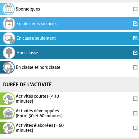
Sporadiques
En plusieurs séances
En classe seulement
Hors classe
En classe et hors classe
DURÉE DE L'ACTIVITÉ
Activités courtes (< 30
minutes)
Activités développées
(Entre 30 et 60 minutes)
Activités élaborées (> 60
minutes)