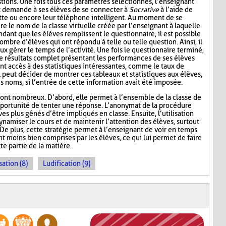
tions. Une fois tous ces paramètres sélectionnés, l’enseignant
t demande à ses élèves de se connecter à
Socrative
à l’aide de
lette ou encore leur téléphone intelligent. Au moment de se
re le nom de la classe virtuelle créée par l’enseignant à laquelle
ndant que les élèves remplissent le questionnaire, il est possible
ombre d’élèves qui ont répondu à telle ou telle question. Ainsi, il
ux gérer le temps de l’activité. Une fois le questionnaire terminé,
de résultats complet présentant les performances de ses élèves
nt accès à des statistiques intéressantes, comme le taux de
l peut décider de montrer ces tableaux et statistiques aux élèves,
s noms, si l’entrée de cette information avait été imposée.
ont nombreux. D’abord, elle permet à l’ensemble de la classe de
l’opportunité de tenter une réponse. L’anonymat de la procédure
es plus gênés d’être impliqués en classe. Ensuite, l’utilisation
namiser le cours et de maintenir l’attention des élèves, surtout
De plus, cette stratégie permet à l’enseignant de voir en temps
ont moins bien comprises par les élèves, ce qui lui permet de faire
te partie de la matière.
sation (8)
Ludification (9)