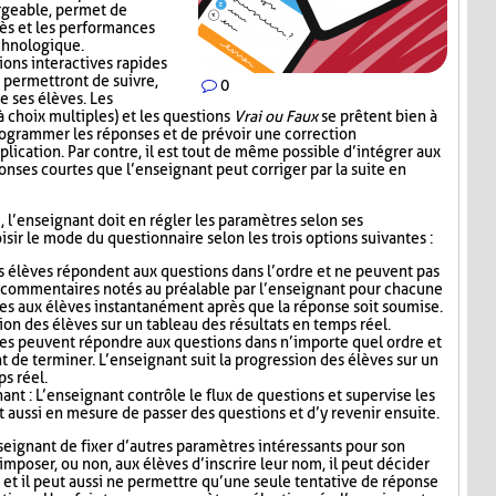
rgeable, permet de
ès et les performances
echnologique.
ions interactives rapides
 permettront de suivre,
0
e ses élèves. Les
 choix multiples) et les questions
Vrai ou Faux
se prêtent bien à
 programmer les réponses et de prévoir une correction
lication. Par contre, il est tout de même possible d’intégrer aux
nses courtes que l’enseignant peut corriger par la suite en
i, l’enseignant doit en régler les paramètres selon ses
sir le mode du questionnaire selon les trois options suivantes :
s élèves répondent aux questions dans l’ordre et ne peuvent pas
s commentaires notés au préalable par l’enseignant pour chacune
es aux élèves instantanément après que la réponse soit soumise.
ion des élèves sur un tableau des résultats en temps réel.
ves peuvent répondre aux questions dans n’importe quel ordre et
t de terminer. L’enseignant suit la progression des élèves sur un
ps réel.
nt : L’enseignant contrôle le flux de questions et supervise les
t aussi en mesure de passer des questions et d’y revenir ensuite.
seignant de fixer d’autres paramètres intéressants pour son
mposer, ou non, aux élèves d’inscrire leur nom, il peut décider
n, et il peut aussi ne permettre qu’une seule tentative de réponse