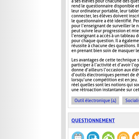
à ses élèves pour chacune des ques
rend le questionnaire disponible e
leur ordinateur portable, leur tab
connecter, les élèves doivent inscri
le questionnaire a été identifié. Pe
pour l’enseignant de surveiller le n
peut suivre leur progression et mie
l’enseignant a accès à un tableau 
pour chaque question. Il a égaleme
réussite à chacune des questions. I
en prenant bien soin de masquer le
Les avantages de cette technique s
participer à l’activité et d’avoir 
donne d’ailleurs l’occasion aux élèv
d’outils électroniques permet de dy
lorsqu’une compétition est en jeu. 
réel quelles sont les notions qui s
une rétroaction instantanée sur cet
Outil électronique (4)
Sociali
QUESTIONNEMENT