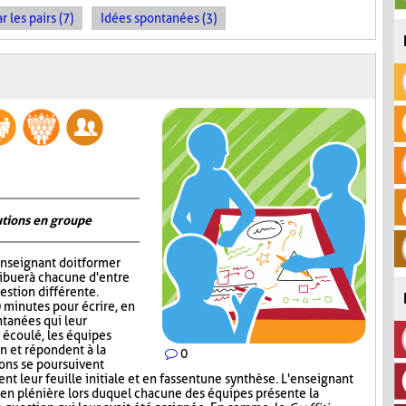
les pairs (7)
Idées spontanées (3)
utions en groupe
'enseignant doit former
ribuer à chacune d'entre
estion différente.
0 minutes pour écrire, en
tanées qui leur
 écoulé, les équipes
in et répondent à la
0
ions se poursuivent
nt leur feuille initiale et en fassent une synthèse. L'enseignant
our en plénière lors duquel chacune des équipes présente la