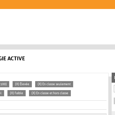
IE ACTIVE
 100)
(X) Élevée
(X) En classe seulement
el
(X) Faible
(X) En classe et hors classe