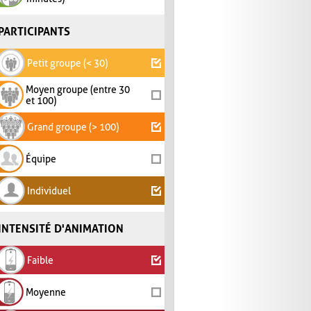
PARTICIPANTS
Petit groupe (< 30)
Moyen groupe (entre 30
et 100)
Grand groupe (> 100)
Équipe
Individuel
INTENSITÉ D'ANIMATION
Faible
Moyenne