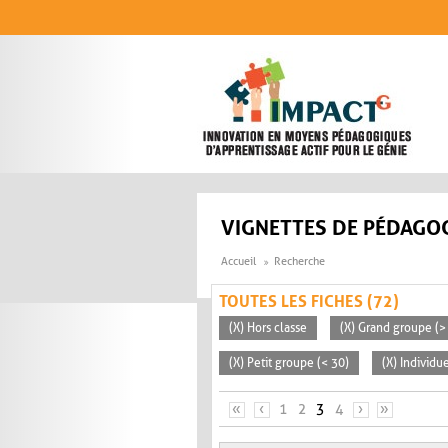
Aller au contenu principal
VIGNETTES DE PÉDAGOG
Accueil
Recherche
TOUTES LES FICHES (72)
(X) Hors classe
(X) Grand groupe (>
(X) Petit groupe (< 30)
(X) Individu
PAGES
«
‹
1
2
3
4
›
»