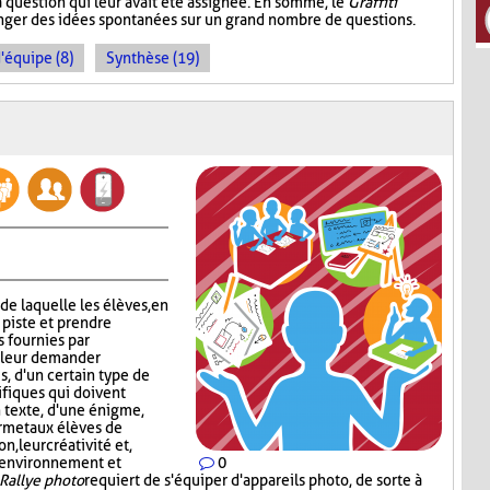
a question qui leur avait été assignée. En somme, le
Graffiti
ger des idées spontanées sur un grand nombre de questions.
d'équipe (8)
Synthèse (19)
 de laquelle les élèves, en
 piste et prendre
s fournies par
c leur demander
s, d'un certain type de
ifiques qui doivent
n texte, d'une énigme,
rmet aux élèves de
, leur créativité et,
n environnement et
0
Rallye photo
requiert de s'équiper d'appareils photo, de sorte à