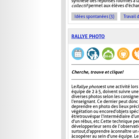
synthèse des réponses fournies à l
collectif
permet aux élèves d'échan
Idées spontanées (3)
Travail 
RALLYE PHOTO
Cherche, trouve et clique !
Le
Rallye photo
est une activité lors
équipe de 2 à 5, doivent suivre une
diverses photos selon les consigne
l'enseignant. Ce dernier peut don
de prendre en photo des lieux préci
végétation ou encore d'objets spéc
être trouvés par l'intermédiaire d'u
d'un rébus, etc. Cette technique pe
développer leur sens de l’observation
surtout, d'apprendre à connaître u
à coopérer au sein d'une équipe. Le