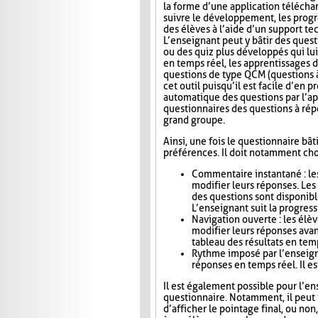
la forme d’une application télécha
suivre le développement, les progr
des élèves à l’aide d’un support t
L’enseignant peut y bâtir des quest
ou des quiz plus développés qui lui
en temps réel, les apprentissages d
questions de type QCM (questions à
cet outil puisqu’il est facile d’en
automatique des questions par l’app
questionnaires des questions à répo
grand groupe.
Ainsi, une fois le questionnaire bât
préférences. Il doit notamment choi
Commentaire instantané : le
modifier leurs réponses. Le
des questions sont disponibl
L’enseignant suit la progress
Navigation ouverte : les élè
modifier leurs réponses avan
tableau des résultats en tem
Rythme imposé par l’enseigna
réponses en temps réel. Il es
Il est également possible pour l’en
questionnaire. Notamment, il peut i
d’afficher le pointage final, ou no