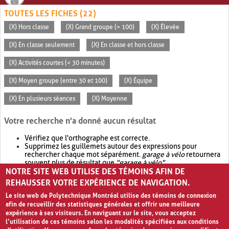
TOUTES LES FICHES (22)
(X) Hors classe
(X) Grand groupe (> 100)
(X) Élevée
(X) En classe seulement
(X) En classe et hors classe
(X) Activités courtes (< 30 minutes)
(X) Moyen groupe (entre 30 et 100)
(X) Équipe
(X) En plusieurs séances
(X) Moyenne
Votre recherche n'a donné aucun résultat
Vérifiez que l'orthographe est correcte.
Supprimez les guillemets autour des expressions pour
rechercher chaque mot séparément.
garage à vélo
retournera
souvent plus de résultat que
"garage à vélo"
.
NOTRE SITE WEB UTILISE DES TÉMOINS AFIN DE
Envisagez d'élargir votre recherche avec
OR
.
garage OR vélo
retournera souvent plus de résultat que
garage à vélo
.
REHAUSSER VOTRE EXPÉRIENCE DE NAVIGATION.
Le site web de Polytechnique Montréal utilise des témoins de connexion
afin de recueillir des statistiques générales et offrir une meilleure
expérience à ses visiteurs. En naviguant sur le site, vous acceptez
l’utilisation de ces témoins selon les modalités spécifiées aux conditions