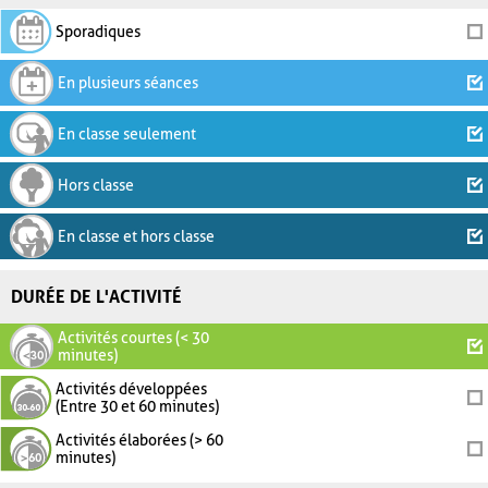
Sporadiques
En plusieurs séances
En classe seulement
Hors classe
En classe et hors classe
DURÉE DE L'ACTIVITÉ
Activités courtes (< 30
minutes)
Activités développées
(Entre 30 et 60 minutes)
Activités élaborées (> 60
minutes)