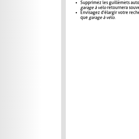
Supprimez les guillemets aut
garage à vélo
retournera souve
Envisagez d'élargir votre rec
que
garage à vélo
.