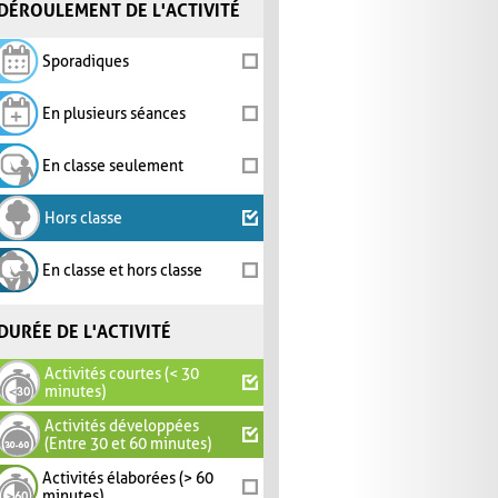
DÉROULEMENT DE L'ACTIVITÉ
Sporadiques
En plusieurs séances
En classe seulement
Hors classe
En classe et hors classe
DURÉE DE L'ACTIVITÉ
Activités courtes (< 30
minutes)
Activités développées
(Entre 30 et 60 minutes)
Activités élaborées (> 60
minutes)