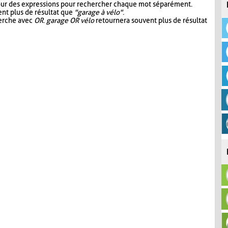
our des expressions pour rechercher chaque mot séparément.
nt plus de résultat que
"garage à vélo"
.
herche avec
OR
.
garage OR vélo
retournera souvent plus de résultat