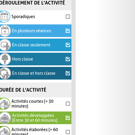
DÉROULEMENT DE L'ACTIVITÉ
Sporadiques
En plusieurs séances
En classe seulement
Hors classe
En classe et hors classe
DURÉE DE L'ACTIVITÉ
Activités courtes (< 30
minutes)
Activités développées
(Entre 30 et 60 minutes)
Activités élaborées (> 60
minutes)