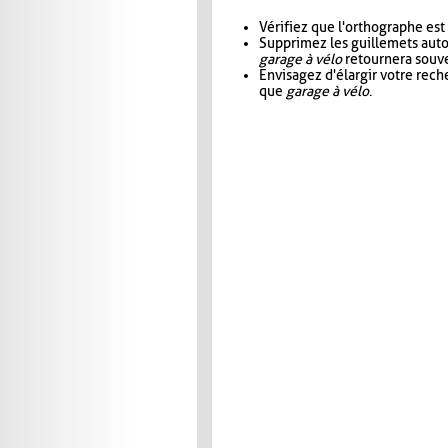
Vérifiez que l'orthographe est
Supprimez les guillemets aut
garage à vélo
retournera souve
Envisagez d'élargir votre rec
que
garage à vélo
.