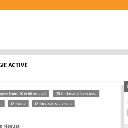
IE ACTIVE
ppées (Entre 30 et 60 minutes)
(X) En classe et hors classe
el
(X) Faible
(X) En classe seulement
n résultat