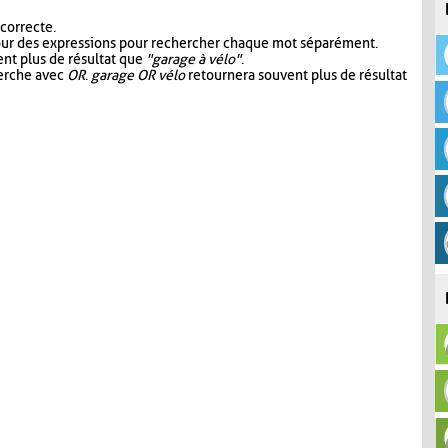
 correcte.
our des expressions pour rechercher chaque mot séparément.
nt plus de résultat que
"garage à vélo"
.
herche avec
OR
.
garage OR vélo
retournera souvent plus de résultat