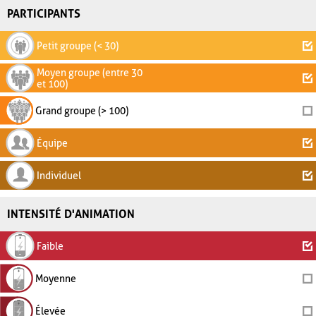
PARTICIPANTS
Petit groupe (< 30)
Moyen groupe (entre 30
et 100)
Grand groupe (> 100)
Équipe
Individuel
INTENSITÉ D'ANIMATION
Faible
Moyenne
Élevée