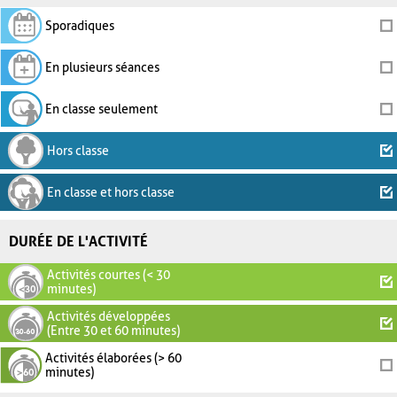
Sporadiques
En plusieurs séances
En classe seulement
Hors classe
En classe et hors classe
DURÉE DE L'ACTIVITÉ
Activités courtes (< 30
minutes)
Activités développées
(Entre 30 et 60 minutes)
Activités élaborées (> 60
minutes)