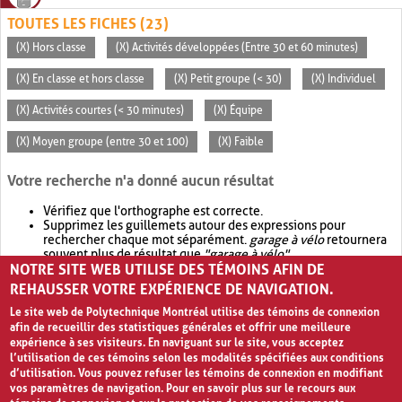
TOUTES LES FICHES (23)
(X) Hors classe
(X) Activités développées (Entre 30 et 60 minutes)
(X) En classe et hors classe
(X) Petit groupe (< 30)
(X) Individuel
(X) Activités courtes (< 30 minutes)
(X) Équipe
(X) Moyen groupe (entre 30 et 100)
(X) Faible
Votre recherche n'a donné aucun résultat
Vérifiez que l'orthographe est correcte.
Supprimez les guillemets autour des expressions pour
rechercher chaque mot séparément.
garage à vélo
retournera
souvent plus de résultat que
"garage à vélo"
.
NOTRE SITE WEB UTILISE DES TÉMOINS AFIN DE
Envisagez d'élargir votre recherche avec
OR
.
garage OR vélo
retournera souvent plus de résultat que
garage à vélo
.
REHAUSSER VOTRE EXPÉRIENCE DE NAVIGATION.
Le site web de Polytechnique Montréal utilise des témoins de connexion
afin de recueillir des statistiques générales et offrir une meilleure
expérience à ses visiteurs. En naviguant sur le site, vous acceptez
l’utilisation de ces témoins selon les modalités spécifiées aux conditions
d’utilisation. Vous pouvez refuser les témoins de connexion en modifiant
vos paramètres de navigation. Pour en savoir plus sur le recours aux