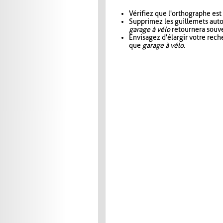
Vérifiez que l'orthographe est
Supprimez les guillemets aut
garage à vélo
retournera souve
Envisagez d'élargir votre rec
que
garage à vélo
.