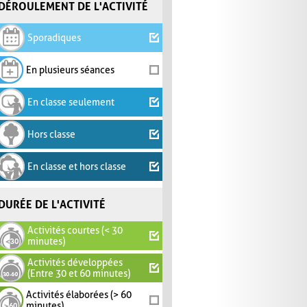
DÉROULEMENT DE L'ACTIVITÉ
Sporadiques
En plusieurs séances
En classe seulement
Hors classe
En classe et hors classe
DURÉE DE L'ACTIVITÉ
Activités courtes (< 30
minutes)
Activités développées
(Entre 30 et 60 minutes)
Activités élaborées (> 60
minutes)