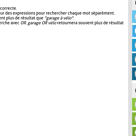
 correcte.
our des expressions pour rechercher chaque mot séparément.
nt plus de résultat que
"garage à vélo"
.
herche avec
OR
.
garage OR vélo
retournera souvent plus de résultat