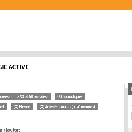
IE ACTIVE
ppées (Entre 30 et 60 minutes)
(X) Sporadiques
uel
(X) Élevée
(X) Activités courtes (< 30 minutes)
n résultat