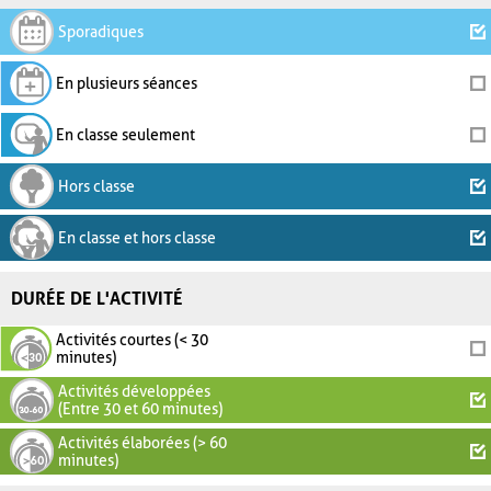
Sporadiques
En plusieurs séances
En classe seulement
Hors classe
En classe et hors classe
DURÉE DE L'ACTIVITÉ
Activités courtes (< 30
minutes)
Activités développées
(Entre 30 et 60 minutes)
Activités élaborées (> 60
minutes)