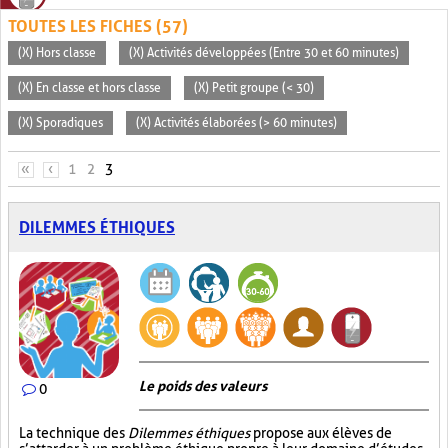
TOUTES LES FICHES (57)
(X) Hors classe
(X) Activités développées (Entre 30 et 60 minutes)
(X) En classe et hors classe
(X) Petit groupe (< 30)
(X) Sporadiques
(X) Activités élaborées (> 60 minutes)
PAGES
«
‹
1
2
3
DILEMMES ÉTHIQUES
Le poids des valeurs
0
La technique des
Dilemmes éthiques
propose aux élèves de