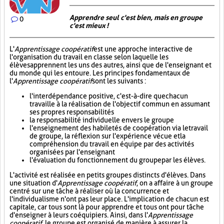
Apprendre seul c'est bien, mais en groupe
0
c'est mieux !
L'
Apprentissage coopératif
est une approche interactive de
l'organisation du travail en classe selon laquelle les
élèves apprennent les uns des autres, ainsi que de l'enseignant et
du monde qui les entoure. Les principes fondamentaux de
l'
Apprentissage coopératif
sont les suivants :
l'interdépendance positive, c'est-à-dire que chacun
travaille à la réalisation de l'objectif commun en assumant
ses propres responsabilités
la responsabilité individuelle envers le groupe
l'enseignement des habiletés de coopération via le travail
de groupe, la réflexion sur l'expérience vécue et la
compréhension du travail en équipe par des activités
organisées par l'enseignant
l'évaluation du fonctionnement du groupe par les élèves.
L'activité est réalisée en petits groupes distincts d'élèves. Dans
une situation d'
Apprentissage coopératif
, on a affaire à un groupe
centré sur une tâche à réaliser où la concurrence et
l'individualisme n'ont pas leur place. L'implication de chacun est
capitale, car tous sont là pour apprendre et tous ont pour tâche
d'enseigner à leurs coéquipiers. Ainsi, dans l'
Apprentissage
coopératif
, le groupe est organisé de manière à assurer la