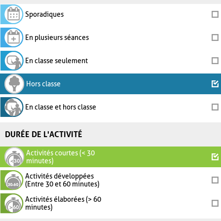
Sporadiques
En plusieurs séances
En classe seulement
Hors classe
En classe et hors classe
DURÉE DE L'ACTIVITÉ
Activités courtes (< 30
minutes)
Activités développées
(Entre 30 et 60 minutes)
Activités élaborées (> 60
minutes)