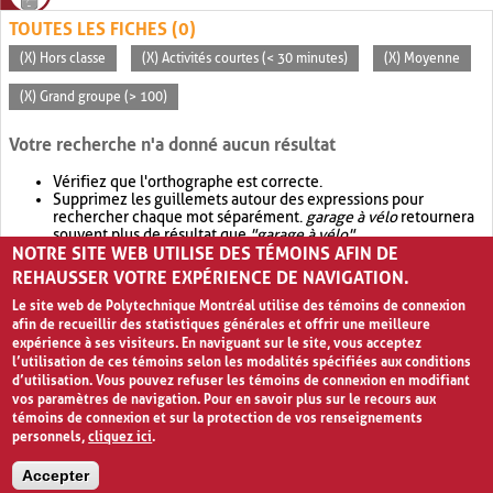
TOUTES LES FICHES (0)
(X) Hors classe
(X) Activités courtes (< 30 minutes)
(X) Moyenne
(X) Grand groupe (> 100)
Votre recherche n'a donné aucun résultat
Vérifiez que l'orthographe est correcte.
Supprimez les guillemets autour des expressions pour
rechercher chaque mot séparément.
garage à vélo
retournera
souvent plus de résultat que
"garage à vélo"
.
NOTRE SITE WEB UTILISE DES TÉMOINS AFIN DE
Envisagez d'élargir votre recherche avec
OR
.
garage OR vélo
retournera souvent plus de résultat que
garage à vélo
.
REHAUSSER VOTRE EXPÉRIENCE DE NAVIGATION.
Le site web de Polytechnique Montréal utilise des témoins de connexion
afin de recueillir des statistiques générales et offrir une meilleure
expérience à ses visiteurs. En naviguant sur le site, vous acceptez
l’utilisation de ces témoins selon les modalités spécifiées aux conditions
d’utilisation. Vous pouvez refuser les témoins de connexion en modifiant
vos paramètres de navigation. Pour en savoir plus sur le recours aux
témoins de connexion et sur la protection de vos renseignements
personnels,
cliquez ici
.
Avis de confidentialité et conditions d’utilisation
Accepter