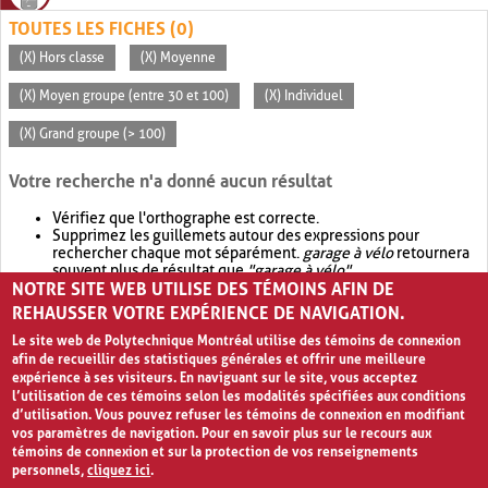
TOUTES LES FICHES (0)
(X) Hors classe
(X) Moyenne
(X) Moyen groupe (entre 30 et 100)
(X) Individuel
(X) Grand groupe (> 100)
Votre recherche n'a donné aucun résultat
Vérifiez que l'orthographe est correcte.
Supprimez les guillemets autour des expressions pour
rechercher chaque mot séparément.
garage à vélo
retournera
souvent plus de résultat que
"garage à vélo"
.
NOTRE SITE WEB UTILISE DES TÉMOINS AFIN DE
Envisagez d'élargir votre recherche avec
OR
.
garage OR vélo
retournera souvent plus de résultat que
garage à vélo
.
REHAUSSER VOTRE EXPÉRIENCE DE NAVIGATION.
Le site web de Polytechnique Montréal utilise des témoins de connexion
afin de recueillir des statistiques générales et offrir une meilleure
expérience à ses visiteurs. En naviguant sur le site, vous acceptez
l’utilisation de ces témoins selon les modalités spécifiées aux conditions
d’utilisation. Vous pouvez refuser les témoins de connexion en modifiant
vos paramètres de navigation. Pour en savoir plus sur le recours aux
témoins de connexion et sur la protection de vos renseignements
personnels,
cliquez ici
.
Avis de confidentialité et conditions d’utilisation