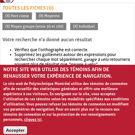
TOUTES LES FICHES (0)
(X) Hors classe
(X) Moyenne
(X) Moyen groupe (entre 30 et 100)
(X) Individuel
Votre recherche n'a donné aucun résultat
Vérifiez que l'orthographe est correcte.
Supprimez les guillemets autour des expressions pour
rechercher chaque mot séparément.
garage à vélo
retournera
souvent plus de résultat que
"garage à vélo"
.
NOTRE SITE WEB UTILISE DES TÉMOINS AFIN DE
Envisagez d'élargir votre recherche avec
OR
.
garage OR vélo
retournera souvent plus de résultat que
garage à vélo
.
REHAUSSER VOTRE EXPÉRIENCE DE NAVIGATION.
Le site web de Polytechnique Montréal utilise des témoins de connexion
afin de recueillir des statistiques générales et offrir une meilleure
expérience à ses visiteurs. En naviguant sur le site, vous acceptez
l’utilisation de ces témoins selon les modalités spécifiées aux conditions
d’utilisation. Vous pouvez refuser les témoins de connexion en modifiant
vos paramètres de navigation. Pour en savoir plus sur le recours aux
témoins de connexion et sur la protection de vos renseignements
personnels,
cliquez ici
.
Avis de confidentialité et conditions d’utilisation
Accepter