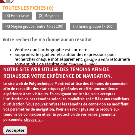
TOUTES LES FICHES (0)
(X) Hors classe
(X) Moyenne
(X) Moyen groupe (entre 30 et 100)
(X) Grand groupe (> 100)
Votre recherche n'a donné aucun résultat
Vérifiez que l'orthographe est correcte.
Supprimez les guillemets autour des expressions pour
rechercher chaque mot séparément.
garage à vélo
retournera
souvent plus de résultat que
"garage à vélo"
.
NOTRE SITE WEB UTILISE DES TÉMOINS AFIN DE
Envisagez d'élargir votre recherche avec
OR
.
garage OR vélo
retournera souvent plus de résultat que
garage à vélo
.
REHAUSSER VOTRE EXPÉRIENCE DE NAVIGATION.
Le site web de Polytechnique Montréal utilise des témoins de connexion
afin de recueillir des statistiques générales et offrir une meilleure
expérience à ses visiteurs. En naviguant sur le site, vous acceptez
l’utilisation de ces témoins selon les modalités spécifiées aux conditions
d’utilisation. Vous pouvez refuser les témoins de connexion en modifiant
vos paramètres de navigation. Pour en savoir plus sur le recours aux
témoins de connexion et sur la protection de vos renseignements
personnels,
cliquez ici
.
Avis de confidentialité et conditions d’utilisation
Accepter