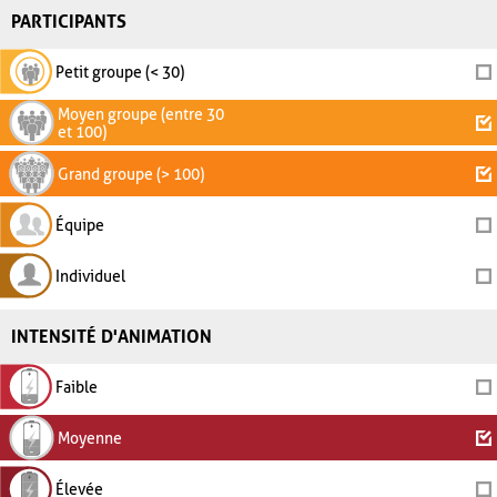
PARTICIPANTS
Petit groupe (< 30)
Moyen groupe (entre 30
et 100)
Grand groupe (> 100)
Équipe
Individuel
INTENSITÉ D'ANIMATION
Faible
Moyenne
Élevée