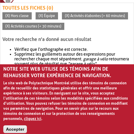
TOUTES LES FICHES (0)
(X) Hors classe
(X) Équipe
(X) Activités élaborées (> 60 minutes)
(X) Activités courtes (< 30 minutes)
Votre recherche n'a donné aucun résultat
Vérifiez que l'orthographe est correcte.
Supprimez les guillemets autour des expressions pour
rechercher chaque mot séparément.
garage à vélo
retournera
souvent plus de résultat que
"garage à vélo"
.
NOTRE SITE WEB UTILISE DES TÉMOINS AFIN DE
Envisagez d'élargir votre recherche avec
OR
.
garage OR vélo
retournera souvent plus de résultat que
garage à vélo
.
REHAUSSER VOTRE EXPÉRIENCE DE NAVIGATION.
Le site web de Polytechnique Montréal utilise des témoins de connexion
afin de recueillir des statistiques générales et offrir une meilleure
expérience à ses visiteurs. En naviguant sur le site, vous acceptez
l’utilisation de ces témoins selon les modalités spécifiées aux conditions
d’utilisation. Vous pouvez refuser les témoins de connexion en modifiant
vos paramètres de navigation. Pour en savoir plus sur le recours aux
témoins de connexion et sur la protection de vos renseignements
personnels,
cliquez ici
.
Avis de confidentialité et conditions d’utilisation
Accepter