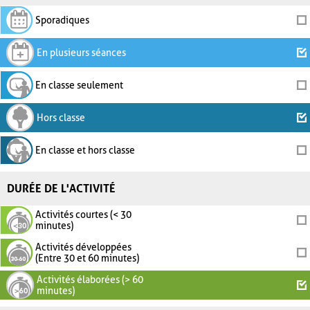
Sporadiques
En plusieurs séances
En classe seulement
Hors classe
En classe et hors classe
DURÉE DE L'ACTIVITÉ
Activités courtes (< 30
minutes)
Activités développées
(Entre 30 et 60 minutes)
Activités élaborées (> 60
minutes)