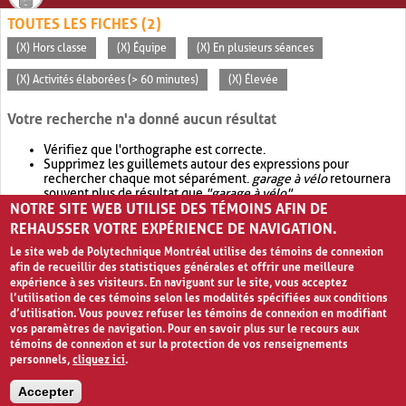
TOUTES LES FICHES (2)
(X) Hors classe
(X) Équipe
(X) En plusieurs séances
(X) Activités élaborées (> 60 minutes)
(X) Élevée
Votre recherche n'a donné aucun résultat
Vérifiez que l'orthographe est correcte.
Supprimez les guillemets autour des expressions pour
rechercher chaque mot séparément.
garage à vélo
retournera
souvent plus de résultat que
"garage à vélo"
.
NOTRE SITE WEB UTILISE DES TÉMOINS AFIN DE
Envisagez d'élargir votre recherche avec
OR
.
garage OR vélo
retournera souvent plus de résultat que
garage à vélo
.
REHAUSSER VOTRE EXPÉRIENCE DE NAVIGATION.
Le site web de Polytechnique Montréal utilise des témoins de connexion
afin de recueillir des statistiques générales et offrir une meilleure
expérience à ses visiteurs. En naviguant sur le site, vous acceptez
l’utilisation de ces témoins selon les modalités spécifiées aux conditions
d’utilisation. Vous pouvez refuser les témoins de connexion en modifiant
vos paramètres de navigation. Pour en savoir plus sur le recours aux
témoins de connexion et sur la protection de vos renseignements
personnels,
cliquez ici
.
Avis de confidentialité et conditions d’utilisation
Accepter