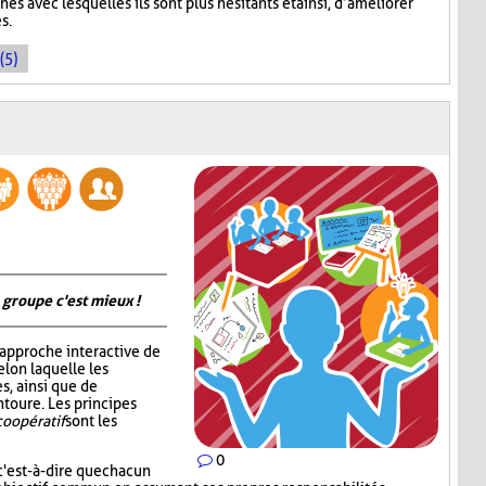
ches avec lesquelles ils sont plus hésitants et ainsi, d’améliorer
s.
(5)
 groupe c'est mieux !
 approche interactive de
elon laquelle les
s, ainsi que de
ntoure. Les principes
coopératif
sont les
0
c'est-à-dire que chacun