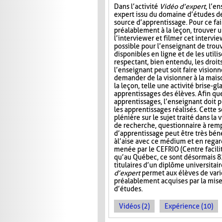
Dans l’activité
Vidéo d’expert
, l’e
expert issu du domaine d’études de
source d’apprentissage. Pour ce fair
préalablement à la leçon, trouver u
l’interviewer et filmer cet intervie
possible pour l’enseignant de trou
disponibles en ligne et de les utilis
respectant, bien entendu, les droits 
l’enseignant peut soit faire visionn
demander de la visionner à la maiso
la leçon, telle une activité brise-g
apprentissages des élèves. Afin qu
apprentissages, l’enseignant doit p
les apprentissages réalisés. Cette 
plénière sur le sujet traité dans la 
de recherche, questionnaire à rempl
d’apprentissage peut être très béné
à l’aise avec ce médium et en reg
menée par le CEFRIO (Centre facilit
qu’au Québec, ce sont désormais 8
titulaires d’un diplôme universitai
d’expert
permet aux élèves de varie
préalablement acquises par la mis
d’études.
Vidéos (2)
Expérience (10)