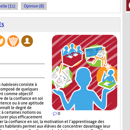
elle (31)
Opinion (8)
ÉS
 habiletés
consiste à
 composé de quelques
ont comme objectif
e de la confiance en soi
étence ou à une aptitude
onnaît le degré de
 à certaines notions ou
0
cturer plus efficacement
cer la confiance en soi, la motivation et l’apprentissage des
leurs habiletés permet aux élèves de concentrer davantage leur