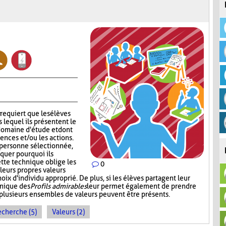
requiert que les élèves
s lequel ils présentent le
 domaine d'étude et dont
tences et/ou les actions.
a personne sélectionnée,
quer pourquoi ils
ette technique oblige les
0
r leurs propres valeurs
oix d'individu approprié. De plus, si les élèves partagent leur
hnique des
Profils admirables
leur permet également de prendre
plusieurs ensembles de valeurs peuvent être présents.
echerche (5)
Valeurs (2)