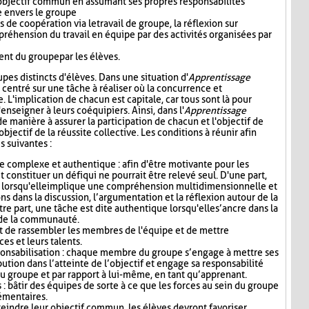
 l'objectif commun en assumant ses propres responsabilités
le envers le groupe
de coopération via le travail de groupe, la réflexion sur
préhension du travail en équipe par des activités organisées par
nt du groupe par les élèves.
oupes distincts d'élèves. Dans une situation d'
Apprentissage
e centré sur une tâche à réaliser où la concurrence et
e. L'implication de chacun est capitale, car tous sont là pour
enseigner à leurs coéquipiers. Ainsi, dans l'
Apprentissage
de manière à assurer la participation de chacun et l'objectif de
objectif de la réussite collective. Les conditions à réunir afin
s suivantes :
e complexe et authentique : afin d'être motivante pour les
it constituer un défi qui ne pourrait être relevé seul. D'une part,
 lorsqu'elle implique une compréhension multidimensionnelle et
ns dans la discussion, l’argumentation et la réflexion autour de la
re part, une tâche est dite authentique lorsqu'elle s’ancre dans la
u de la communauté.
 de rassembler les membres de l'équipe et de mettre
s et leurs talents.
ponsabilisation : chaque membre du groupe s’engage à mettre ses
bution dans l’atteinte de l’objectif et engage sa responsabilité
u groupe et par rapport à lui-même, en tant qu’apprenant.
: bâtir des équipes de sorte à ce que les forces au sein du groupe
émentaires.
teindre leur objectif commun, les élèves devront favoriser