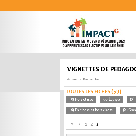
Aller au contenu principal
VIGNETTES DE PÉDAGOG
Accueil
Recherche
TOUTES LES FICHES (59)
(X) Hors classe
(X) Équipe
(X)
(X) En classe et hors classe
(X) Gra
PAGES
«
‹
1
2
3