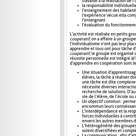
travaille à la réalisation de
la responsabilité individuel
l'enseignement des habiletés 
l'expérience vécue et la com
l'enseignant
l'évaluation du fonctionneme
L'activité est réalisée en petits gr
coopératif
, on a affaire à un group
l'individualisme n'ont pas leur plac
apprendre et tous ont pour tâche d'
coopératif
, le groupe est organisé 
réussite personnelle est intégré à l'
d'apprendre en coopération sont le
Une situation d'apprentissag
élèves, la tâche à réaliser do
une tâche est dite complexe
nécessite diverses interactio
recherche de solutions. D'aut
vie de l’élève, de l’école o
Un objectif commun : permet
en commun leurs connaissance
L'interdépendance et la res
forces individuelles à contri
envers les autres membres d
L'hétérogénéité des groupes 
soient diversifiées et compl
La communication : afin d'at