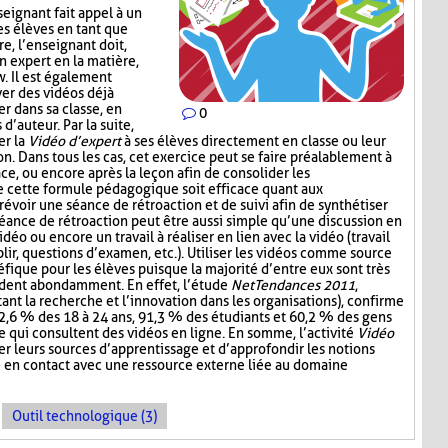
nseignant fait appel à un
s élèves en tant que
e, l’enseignant doit,
n expert en la matière,
w. Il est également
ver des vidéos déjà
er dans sa classe, en
0
d’auteur. Par la suite,
er la
Vidéo d’expert
à ses élèves directement en classe ou leur
n. Dans tous les cas, cet exercice peut se faire préalablement à
lace, ou encore après la leçon afin de consolider les
e cette formule pédagogique soit efficace quant aux
révoir une séance de rétroaction et de suivi afin de synthétiser
séance de rétroaction peut être aussi simple qu’une discussion en
vidéo ou encore un travail à réaliser en lien avec la vidéo (travail
ir, questions d’examen, etc.). Utiliser les vidéos comme source
fique pour les élèves puisque la majorité d’entre eux sont très
ardent abondamment. En effet, l’étude
NetTendances 2011
,
ant la recherche et l’innovation dans les organisations), confirme
2,6 % des 18 à 24 ans, 91,3 % des étudiants et 60,2 % des gens
re qui consultent des vidéos en ligne. En somme, l’activité
Vidéo
r leurs sources d’apprentissage et d’approfondir les notions
e en contact avec une ressource externe liée au domaine
Outil technologique (3)