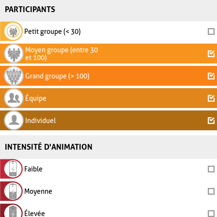
PARTICIPANTS
Petit groupe (< 30)
Moyen groupe (entre 30
et 100)
Grand groupe (> 100)
Équipe
Individuel
INTENSITÉ D'ANIMATION
Faible
Moyenne
Élevée