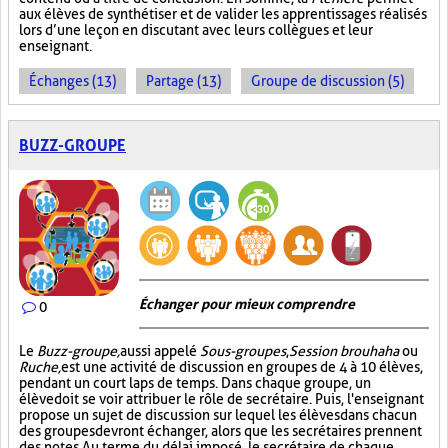
aux élèves de synthétiser et de valider les apprentissages réalisés
lors d’une leçon en discutant avec leurs collègues et leur
enseignant.
Échanges (13)
Partage (13)
Groupe de discussion (5)
BUZZ-GROUPE
Échanger pour mieux comprendre
0
Le
Buzz-groupe,
aussi appelé
Sous-groupes
,
Session brouhaha
ou
Ruche,
est une activité de discussion en groupes de 4 à 10 élèves,
pendant un court laps de temps. Dans chaque groupe, un
élève doit se voir attribuer le rôle de secrétaire. Puis, l'enseignant
propose un sujet de discussion sur lequel les élèves dans chacun
des groupes devront échanger, alors que les secrétaires prennent
des notes. Au terme du délai imposé, le secrétaire de chaque