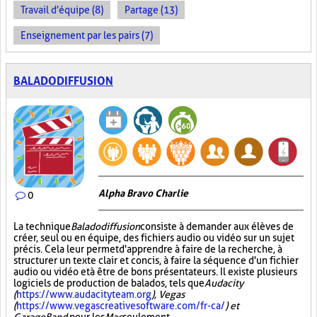
Travail d'équipe (8)
Partage (13)
Enseignement par les pairs (7)
BALADODIFFUSION
Alpha Bravo Charlie
0
La technique
Baladodiffusion
consiste à demander aux élèves de
créer, seul ou en équipe, des fichiers audio ou vidéo sur un sujet
précis. Cela leur permet d'apprendre à faire de la recherche, à
structurer un texte clair et concis, à faire la séquence d'un fichier
audio ou vidéo et à être de bons présentateurs. Il existe plusieurs
logiciels de production de balados, tels que
Audacity
(
https://www.audacityteam.org
), Vegas
(
https://www.vegascreativesoftware.com/fr-ca/
) et