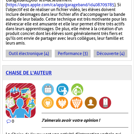
GarageBand,
pour les
Mac
seulement
(
https://apps.apple.com/ca/app/garageband/id408709785
). Si
l'objectif est de réaliser un fichier vidéo, les élèves doivent
inclure des images dans leur fichier afin d'accompagner la bande
audio de leur balado. Cette technique est très motivante pour les
élèves car elle est amusante et elle leur permet d'être très actifs
dans leurs apprentissages. De plus, elle mène à la création d'un
produit concret dont les élèves sont généralement très fiers et
qu'ils ont envie de partager avec leurs collègues, leur famille et
leurs amis.
Outil électronique (4)
Performance (3)
Découverte (4)
CHAISE DE L'AUTEUR
J'aimerais avoir votre opinion !
0