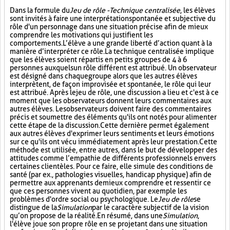
Dans la formule du
Jeu de rôle - Technique centralisée
, les élèves
sont invités à faire une interprétation spontanée et subjective du
rôle d'un personnage dans une situation précise afin de mieux
comprendre les motivations qui justifient les
comportements. L’élève a une grande liberté d’action quant à la
manière d’interpréter ce rôle. La technique centralisée implique
que les élèves soient répartis en petits groupes de 4 à 6
personnes auxquels un rôle différent est attribué. Un observateur
est désigné dans chaque groupe alors que les autres élèves
interprètent, de façon improvisée et spontanée, le rôle qui leur
est attribué. Après le jeu de rôle, une discussion a lieu et c'est à ce
moment que les observateurs donnent leurs commentaires aux
autres élèves. Les observateurs doivent faire des commentaires
précis et soumettre des éléments qu'ils ont notés pour alimenter
cette étape de la discussion. Cette dernière permet également
aux autres élèves d'exprimer leurs sentiments et leurs émotions
sur ce qu'ils ont vécu immédiatement après leur prestation. Cette
méthode est utilisée, entre autres, dans le but de développer des
attitudes comme l’empathie de différents professionnels envers
certaines clientèles. Pour ce faire, elle simule des conditions de
santé (par ex., pathologies visuelles, handicap physique) afin de
permettre aux apprenants de mieux comprendre et ressentir ce
que ces personnes vivent au quotidien, par exemple les
problèmes d'ordre social ou psychologique. Le
Jeu de rôle
se
distingue de la
Simulation
par le caractère subjectif de la vision
qu’on propose de la réalité. En résumé, dans une
Simulation
,
l'élève joue son propre rôle en se projetant dans une situation