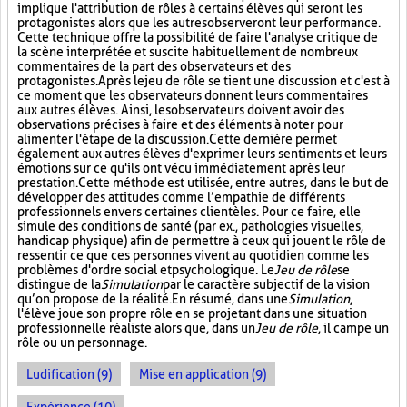
implique l'attribution de rôles à certains élèves qui seront les
protagonistes alors que les autres observeront leur performance.
Cette technique offre la possibilité de faire l'analyse critique de
la scène interprétée et suscite habituellement de nombreux
commentaires de la part des observateurs et des
protagonistes. Après le jeu de rôle se tient une discussion et c'est à
ce moment que les observateurs donnent leurs commentaires
aux autres élèves. Ainsi, les observateurs doivent avoir des
observations précises à faire et des éléments à noter pour
alimenter l'étape de la discussion. Cette dernière permet
également aux autres élèves d'exprimer leurs sentiments et leurs
émotions sur ce qu'ils ont vécu immédiatement après leur
prestation. Cette méthode est utilisée, entre autres, dans le but de
développer des attitudes comme l’empathie de différents
professionnels envers certaines clientèles. Pour ce faire, elle
simule des conditions de santé (par ex., pathologies visuelles,
handicap physique) afin de permettre à ceux qui jouent le rôle de
ressentir ce que ces personnes vivent au quotidien comme les
problèmes d'ordre social et psychologique. Le
Jeu de rôle
se
distingue de la
Simulation
par le caractère subjectif de la vision
qu’on propose de la réalité. En résumé, dans une
Simulation
,
l'élève joue son propre rôle en se projetant dans une situation
professionnelle réaliste alors que, dans un
Jeu de rôle
, il campe un
rôle ou un personnage.
Ludification (9)
Mise en application (9)