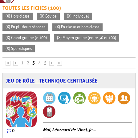
TOUTES LES FICHES (100)
(X) Hors classe
(X) Équipe
(X) Individuel
(X) En plusieurs séances
(X) En classe et hors classe
(X) Grand groupe (> 100)
(X) Moyen groupe (entre 30 et 100)
(X) Sporadiques
PAGES
«
‹
1
2
3
4
5
›
»
JEU DE RÔLE - TECHNIQUE CENTRALISÉE
Moi, Léornard de Vinci, je...
0