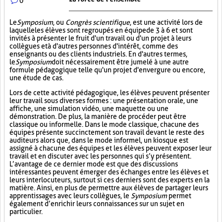
0
Le
Symposium
, ou
Congrès scientifique
, est une activité lors de
laquelle les élèves sont regroupés en équipe de 3 à 6 et sont
invités à présenter le fruit d'un travail ou d'un projet à leurs
collègues et à d'autres personnes d'intérêt, comme des
enseignants ou des clients industriels. En d'autres termes,
le
Symposium
doit nécessairement être jumelé à une autre
formule pédagogique telle qu'un projet d'envergure ou encore,
une étude de cas.
Lors de cette activité pédagogique, les élèves peuvent présenter
leur travail sous diverses formes : une présentation orale, une
affiche, une simulation vidéo, une maquette ou une
démonstration. De plus, la manière de procéder peut être
classique ou informelle. Dans le mode classique, chacune des
équipes présente succinctement son travail devant le reste des
auditeurs alors que, dans le mode informel, un kiosque est
assigné à chacune des équipes et les élèves peuvent exposer leur
travail et en discuter avec les personnes qui s’y présentent.
L’avantage de ce dernier mode est que des discussions
intéressantes peuvent émerger des échanges entre les élèves et
leurs interlocuteurs, surtout si ces derniers sont des experts en la
matière. Ainsi, en plus de permettre aux élèves de partager leurs
apprentissages avec leurs collègues, le
Symposium
permet
également d’enrichir leurs connaissances sur un sujet en
particulier.