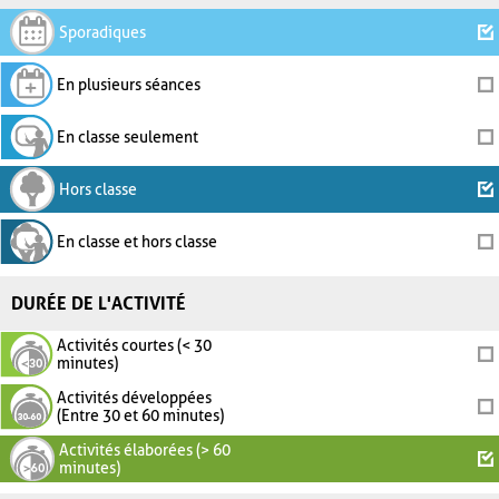
Sporadiques
En plusieurs séances
En classe seulement
Hors classe
En classe et hors classe
DURÉE DE L'ACTIVITÉ
Activités courtes (< 30
minutes)
Activités développées
(Entre 30 et 60 minutes)
Activités élaborées (> 60
minutes)