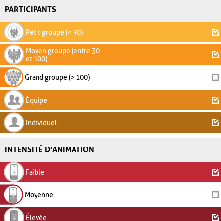
PARTICIPANTS
Petit groupe (< 30)
Moyen groupe (entre 30
et 100)
Grand groupe (> 100)
Équipe
Individuel
INTENSITÉ D'ANIMATION
Faible
Moyenne
Élevée