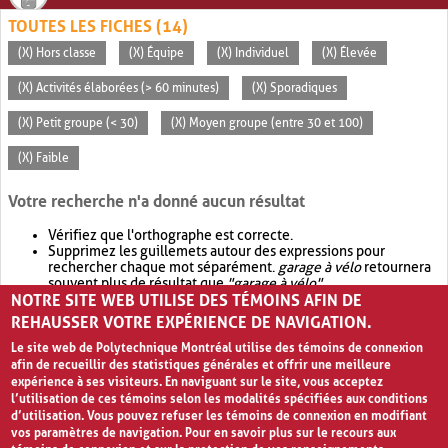
TOUTES LES FICHES (14)
(X) Hors classe
(X) Équipe
(X) Individuel
(X) Élevée
(X) Activités élaborées (> 60 minutes)
(X) Sporadiques
(X) Petit groupe (< 30)
(X) Moyen groupe (entre 30 et 100)
(X) Faible
Votre recherche n'a donné aucun résultat
Vérifiez que l'orthographe est correcte.
Supprimez les guillemets autour des expressions pour
rechercher chaque mot séparément.
garage à vélo
retournera
souvent plus de résultat que
"garage à vélo"
.
NOTRE SITE WEB UTILISE DES TÉMOINS AFIN DE
Envisagez d'élargir votre recherche avec
OR
.
garage OR vélo
retournera souvent plus de résultat que
garage à vélo
.
REHAUSSER VOTRE EXPÉRIENCE DE NAVIGATION.
Le site web de Polytechnique Montréal utilise des témoins de connexion
afin de recueillir des statistiques générales et offrir une meilleure
expérience à ses visiteurs. En naviguant sur le site, vous acceptez
l’utilisation de ces témoins selon les modalités spécifiées aux conditions
d’utilisation. Vous pouvez refuser les témoins de connexion en modifiant
vos paramètres de navigation. Pour en savoir plus sur le recours aux