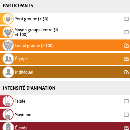
PARTICIPANTS
Petit groupe (< 30)
Moyen groupe (entre 30
et 100)
Grand groupe (> 100)
Équipe
Individuel
INTENSITÉ D'ANIMATION
Faible
Moyenne
Élevée