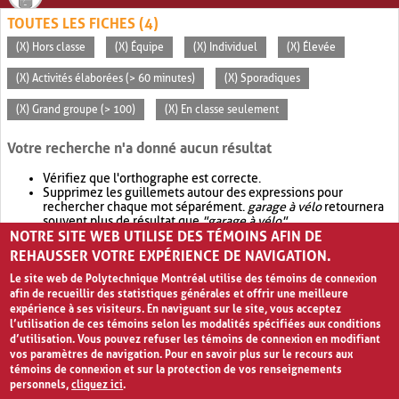
TOUTES LES FICHES (4)
(X) Hors classe
(X) Équipe
(X) Individuel
(X) Élevée
(X) Activités élaborées (> 60 minutes)
(X) Sporadiques
(X) Grand groupe (> 100)
(X) En classe seulement
Votre recherche n'a donné aucun résultat
Vérifiez que l'orthographe est correcte.
Supprimez les guillemets autour des expressions pour
rechercher chaque mot séparément.
garage à vélo
retournera
souvent plus de résultat que
"garage à vélo"
.
NOTRE SITE WEB UTILISE DES TÉMOINS AFIN DE
Envisagez d'élargir votre recherche avec
OR
.
garage OR vélo
retournera souvent plus de résultat que
garage à vélo
.
REHAUSSER VOTRE EXPÉRIENCE DE NAVIGATION.
Le site web de Polytechnique Montréal utilise des témoins de connexion
afin de recueillir des statistiques générales et offrir une meilleure
expérience à ses visiteurs. En naviguant sur le site, vous acceptez
l’utilisation de ces témoins selon les modalités spécifiées aux conditions
d’utilisation. Vous pouvez refuser les témoins de connexion en modifiant
vos paramètres de navigation. Pour en savoir plus sur le recours aux
témoins de connexion et sur la protection de vos renseignements
personnels,
cliquez ici
.
Avis de confidentialité et conditions d’utilisation