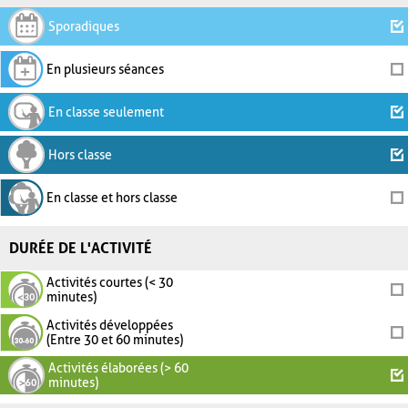
Sporadiques
En plusieurs séances
En classe seulement
Hors classe
En classe et hors classe
DURÉE DE L'ACTIVITÉ
Activités courtes (< 30
minutes)
Activités développées
(Entre 30 et 60 minutes)
Activités élaborées (> 60
minutes)