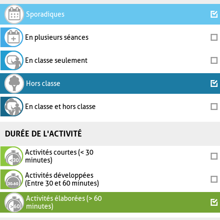
Sporadiques
En plusieurs séances
En classe seulement
Hors classe
En classe et hors classe
DURÉE DE L'ACTIVITÉ
Activités courtes (< 30
minutes)
Activités développées
(Entre 30 et 60 minutes)
Activités élaborées (> 60
minutes)