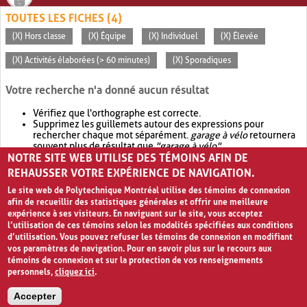
TOUTES LES FICHES (4)
(X) Hors classe
(X) Équipe
(X) Individuel
(X) Élevée
(X) Activités élaborées (> 60 minutes)
(X) Sporadiques
Votre recherche n'a donné aucun résultat
Vérifiez que l'orthographe est correcte.
Supprimez les guillemets autour des expressions pour
rechercher chaque mot séparément.
garage à vélo
retournera
souvent plus de résultat que
"garage à vélo"
.
NOTRE SITE WEB UTILISE DES TÉMOINS AFIN DE
Envisagez d'élargir votre recherche avec
OR
.
garage OR vélo
retournera souvent plus de résultat que
garage à vélo
.
REHAUSSER VOTRE EXPÉRIENCE DE NAVIGATION.
Le site web de Polytechnique Montréal utilise des témoins de connexion
afin de recueillir des statistiques générales et offrir une meilleure
expérience à ses visiteurs. En naviguant sur le site, vous acceptez
l’utilisation de ces témoins selon les modalités spécifiées aux conditions
d’utilisation. Vous pouvez refuser les témoins de connexion en modifiant
vos paramètres de navigation. Pour en savoir plus sur le recours aux
témoins de connexion et sur la protection de vos renseignements
personnels,
cliquez ici
.
Avis de confidentialité et conditions d’utilisation
Accepter