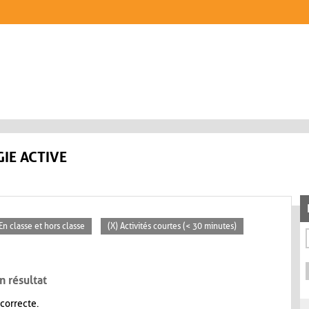
IE ACTIVE
 En classe et hors classe
(X) Activités courtes (< 30 minutes)
n résultat
 correcte.