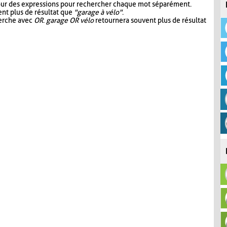
our des expressions pour rechercher chaque mot séparément.
nt plus de résultat que
"garage à vélo"
.
herche avec
OR
.
garage OR vélo
retournera souvent plus de résultat