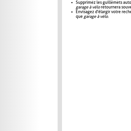
Supprimez les guillemets aut
garage à vélo
retournera souve
Envisagez d'élargir votre rec
que
garage à vélo
.