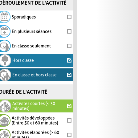
DÉROULEMENT DE L'ACTIVITÉ
Sporadiques
En plusieurs séances
En classe seulement
Hors classe
En classe et hors classe
DURÉE DE L'ACTIVITÉ
Activités courtes (< 30
minutes)
Activités développées
(Entre 30 et 60 minutes)
Activités élaborées (> 60
minutes)