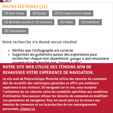
TOUTES LES FICHES (31)
(X) Hors classe
(X) Équipe
(X) En classe et hors classe
(X) Activités courtes (< 30 minutes)
(X) Faible
(X) Individuel
(X) Sporadiques
Votre recherche n'a donné aucun résultat
Vérifiez que l'orthographe est correcte.
Supprimez les guillemets autour des expressions pour
rechercher chaque mot séparément.
garage à vélo
retournera
souvent plus de résultat que
"garage à vélo"
.
NOTRE SITE WEB UTILISE DES TÉMOINS AFIN DE
Envisagez d'élargir votre recherche avec
OR
.
garage OR vélo
retournera souvent plus de résultat que
garage à vélo
.
REHAUSSER VOTRE EXPÉRIENCE DE NAVIGATION.
Le site web de Polytechnique Montréal utilise des témoins de connexion
afin de recueillir des statistiques générales et offrir une meilleure
expérience à ses visiteurs. En naviguant sur le site, vous acceptez
l’utilisation de ces témoins selon les modalités spécifiées aux conditions
d’utilisation. Vous pouvez refuser les témoins de connexion en modifiant
vos paramètres de navigation. Pour en savoir plus sur le recours aux
témoins de connexion et sur la protection de vos renseignements
personnels,
cliquez ici
.
Avis de confidentialité et conditions d’utilisation