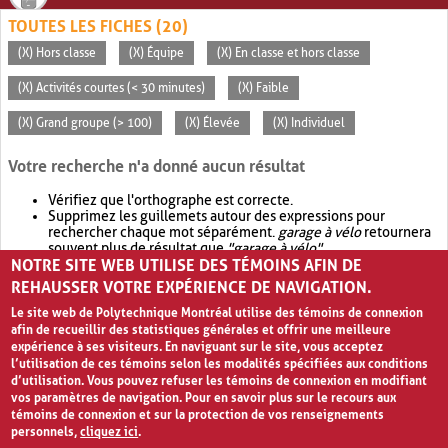
TOUTES LES FICHES (20)
(X) Hors classe
(X) Équipe
(X) En classe et hors classe
(X) Activités courtes (< 30 minutes)
(X) Faible
(X) Grand groupe (> 100)
(X) Élevée
(X) Individuel
Votre recherche n'a donné aucun résultat
Vérifiez que l'orthographe est correcte.
Supprimez les guillemets autour des expressions pour
rechercher chaque mot séparément.
garage à vélo
retournera
souvent plus de résultat que
"garage à vélo"
.
NOTRE SITE WEB UTILISE DES TÉMOINS AFIN DE
Envisagez d'élargir votre recherche avec
OR
.
garage OR vélo
retournera souvent plus de résultat que
garage à vélo
.
REHAUSSER VOTRE EXPÉRIENCE DE NAVIGATION.
Le site web de Polytechnique Montréal utilise des témoins de connexion
afin de recueillir des statistiques générales et offrir une meilleure
expérience à ses visiteurs. En naviguant sur le site, vous acceptez
l’utilisation de ces témoins selon les modalités spécifiées aux conditions
d’utilisation. Vous pouvez refuser les témoins de connexion en modifiant
vos paramètres de navigation. Pour en savoir plus sur le recours aux
témoins de connexion et sur la protection de vos renseignements
personnels,
cliquez ici
.
Avis de confidentialité et conditions d’utilisation