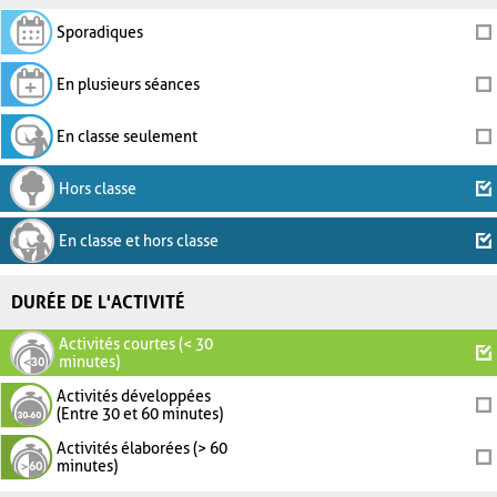
Sporadiques
En plusieurs séances
En classe seulement
Hors classe
En classe et hors classe
DURÉE DE L'ACTIVITÉ
Activités courtes (< 30
minutes)
Activités développées
(Entre 30 et 60 minutes)
Activités élaborées (> 60
minutes)