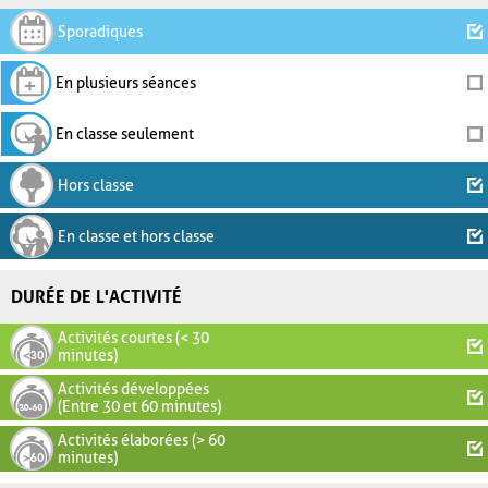
Sporadiques
En plusieurs séances
En classe seulement
Hors classe
En classe et hors classe
DURÉE DE L'ACTIVITÉ
Activités courtes (< 30
minutes)
Activités développées
(Entre 30 et 60 minutes)
Activités élaborées (> 60
minutes)