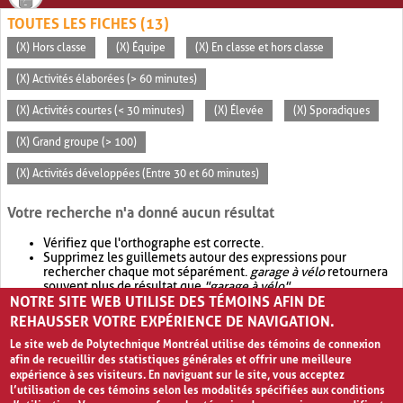
TOUTES LES FICHES (13)
(X) Hors classe
(X) Équipe
(X) En classe et hors classe
(X) Activités élaborées (> 60 minutes)
(X) Activités courtes (< 30 minutes)
(X) Élevée
(X) Sporadiques
(X) Grand groupe (> 100)
(X) Activités développées (Entre 30 et 60 minutes)
Votre recherche n'a donné aucun résultat
Vérifiez que l'orthographe est correcte.
Supprimez les guillemets autour des expressions pour
rechercher chaque mot séparément.
garage à vélo
retournera
souvent plus de résultat que
"garage à vélo"
.
NOTRE SITE WEB UTILISE DES TÉMOINS AFIN DE
Envisagez d'élargir votre recherche avec
OR
.
garage OR vélo
retournera souvent plus de résultat que
garage à vélo
.
REHAUSSER VOTRE EXPÉRIENCE DE NAVIGATION.
Le site web de Polytechnique Montréal utilise des témoins de connexion
afin de recueillir des statistiques générales et offrir une meilleure
expérience à ses visiteurs. En naviguant sur le site, vous acceptez
l’utilisation de ces témoins selon les modalités spécifiées aux conditions