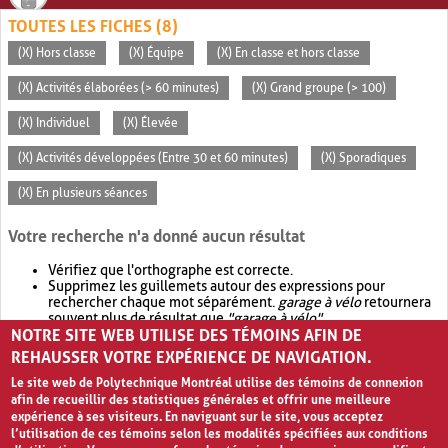
TOUTES LES FICHES (8)
(X) Hors classe
(X) Équipe
(X) En classe et hors classe
(X) Activités élaborées (> 60 minutes)
(X) Grand groupe (> 100)
(X) Individuel
(X) Élevée
(X) Activités développées (Entre 30 et 60 minutes)
(X) Sporadiques
(X) En plusieurs séances
Votre recherche n'a donné aucun résultat
Vérifiez que l'orthographe est correcte.
Supprimez les guillemets autour des expressions pour
rechercher chaque mot séparément.
garage à vélo
retournera
souvent plus de résultat que
"garage à vélo"
.
NOTRE SITE WEB UTILISE DES TÉMOINS AFIN DE
Envisagez d'élargir votre recherche avec
OR
.
garage OR vélo
retournera souvent plus de résultat que
garage à vélo
.
REHAUSSER VOTRE EXPÉRIENCE DE NAVIGATION.
Le site web de Polytechnique Montréal utilise des témoins de connexion
afin de recueillir des statistiques générales et offrir une meilleure
expérience à ses visiteurs. En naviguant sur le site, vous acceptez
l’utilisation de ces témoins selon les modalités spécifiées aux conditions