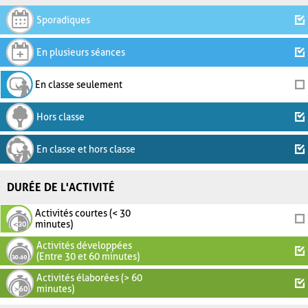
Sporadiques
En plusieurs séances
En classe seulement
Hors classe
En classe et hors classe
DURÉE DE L'ACTIVITÉ
Activités courtes (< 30
minutes)
Activités développées
(Entre 30 et 60 minutes)
Activités élaborées (> 60
minutes)