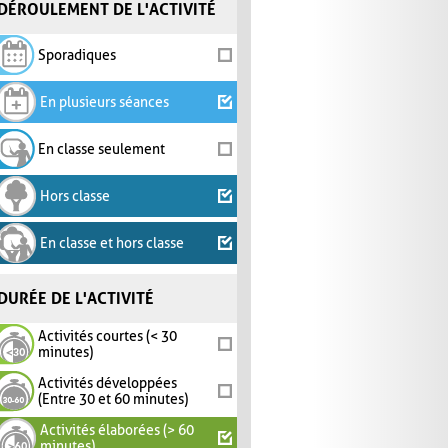
DÉROULEMENT DE L'ACTIVITÉ
Sporadiques
En plusieurs séances
En classe seulement
Hors classe
En classe et hors classe
DURÉE DE L'ACTIVITÉ
Activités courtes (< 30
minutes)
Activités développées
(Entre 30 et 60 minutes)
Activités élaborées (> 60
minutes)