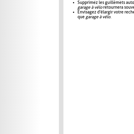
Supprimez les guillemets aut
garage à vélo
retournera souve
Envisagez d'élargir votre rec
que
garage à vélo
.