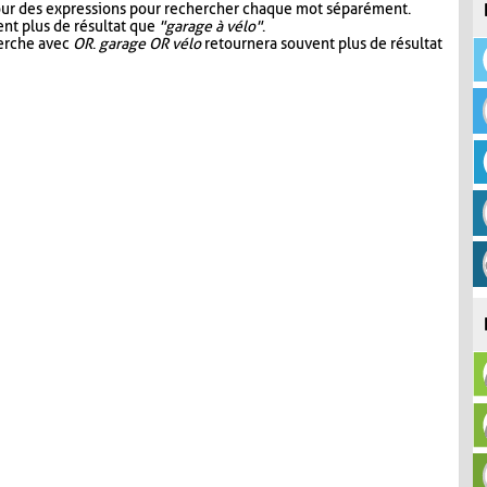
our des expressions pour rechercher chaque mot séparément.
nt plus de résultat que
"garage à vélo"
.
herche avec
OR
.
garage OR vélo
retournera souvent plus de résultat