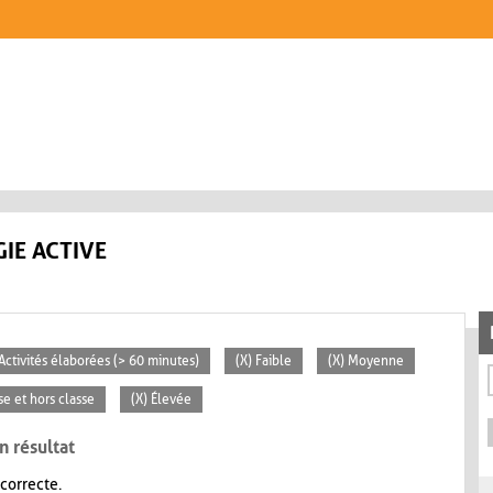
IE ACTIVE
 Activités élaborées (> 60 minutes)
(X) Faible
(X) Moyenne
se et hors classe
(X) Élevée
n résultat
 correcte.