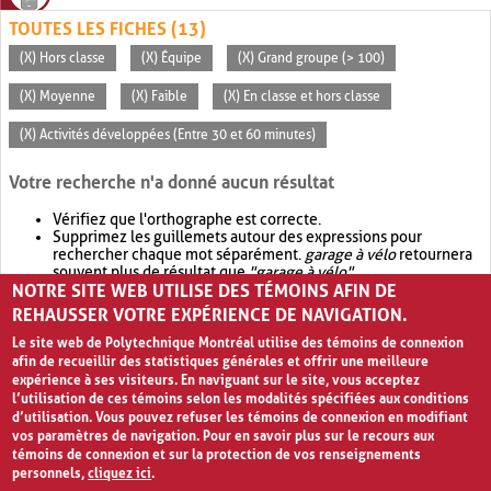
TOUTES LES FICHES (13)
(X) Hors classe
(X) Équipe
(X) Grand groupe (> 100)
(X) Moyenne
(X) Faible
(X) En classe et hors classe
(X) Activités développées (Entre 30 et 60 minutes)
Votre recherche n'a donné aucun résultat
Vérifiez que l'orthographe est correcte.
Supprimez les guillemets autour des expressions pour
rechercher chaque mot séparément.
garage à vélo
retournera
souvent plus de résultat que
"garage à vélo"
.
NOTRE SITE WEB UTILISE DES TÉMOINS AFIN DE
Envisagez d'élargir votre recherche avec
OR
.
garage OR vélo
retournera souvent plus de résultat que
garage à vélo
.
REHAUSSER VOTRE EXPÉRIENCE DE NAVIGATION.
Le site web de Polytechnique Montréal utilise des témoins de connexion
afin de recueillir des statistiques générales et offrir une meilleure
expérience à ses visiteurs. En naviguant sur le site, vous acceptez
l’utilisation de ces témoins selon les modalités spécifiées aux conditions
d’utilisation. Vous pouvez refuser les témoins de connexion en modifiant
vos paramètres de navigation. Pour en savoir plus sur le recours aux
témoins de connexion et sur la protection de vos renseignements
personnels,
cliquez ici
.
Avis de confidentialité et conditions d’utilisation