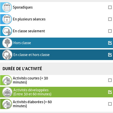
Sporadiques
En plusieurs séances
En classe seulement
Hors classe
En classe et hors classe
DURÉE DE L'ACTIVITÉ
Activités courtes (< 30
minutes)
Activités développées
(Entre 30 et 60 minutes)
Activités élaborées (> 60
minutes)