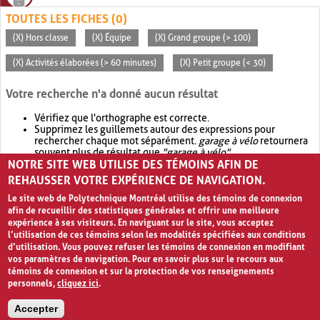
TOUTES LES FICHES (0)
(X) Hors classe
(X) Équipe
(X) Grand groupe (> 100)
(X) Activités élaborées (> 60 minutes)
(X) Petit groupe (< 30)
Votre recherche n'a donné aucun résultat
Vérifiez que l'orthographe est correcte.
Supprimez les guillemets autour des expressions pour
rechercher chaque mot séparément.
garage à vélo
retournera
souvent plus de résultat que
"garage à vélo"
.
NOTRE SITE WEB UTILISE DES TÉMOINS AFIN DE
Envisagez d'élargir votre recherche avec
OR
.
garage OR vélo
retournera souvent plus de résultat que
garage à vélo
.
REHAUSSER VOTRE EXPÉRIENCE DE NAVIGATION.
Le site web de Polytechnique Montréal utilise des témoins de connexion
afin de recueillir des statistiques générales et offrir une meilleure
expérience à ses visiteurs. En naviguant sur le site, vous acceptez
l’utilisation de ces témoins selon les modalités spécifiées aux conditions
d’utilisation. Vous pouvez refuser les témoins de connexion en modifiant
vos paramètres de navigation. Pour en savoir plus sur le recours aux
témoins de connexion et sur la protection de vos renseignements
personnels,
cliquez ici
.
Avis de confidentialité et conditions d’utilisation
Accepter