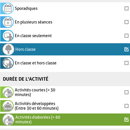
Sporadiques
En plusieurs séances
En classe seulement
Hors classe
En classe et hors classe
DURÉE DE L'ACTIVITÉ
Activités courtes (< 30
minutes)
Activités développées
(Entre 30 et 60 minutes)
Activités élaborées (> 60
minutes)