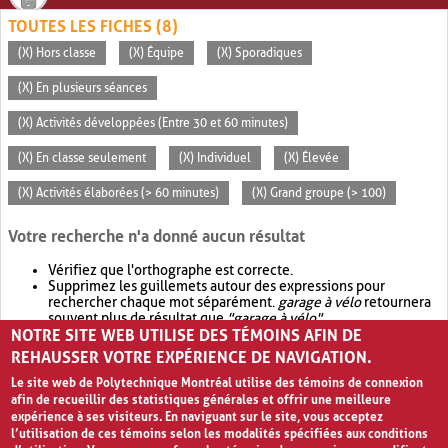
TOUTES LES FICHES (8)
(X) Hors classe
(X) Équipe
(X) Sporadiques
(X) En plusieurs séances
(X) Activités développées (Entre 30 et 60 minutes)
(X) En classe seulement
(X) Individuel
(X) Élevée
(X) Activités élaborées (> 60 minutes)
(X) Grand groupe (> 100)
Votre recherche n'a donné aucun résultat
Vérifiez que l'orthographe est correcte.
Supprimez les guillemets autour des expressions pour
rechercher chaque mot séparément.
garage à vélo
retournera
souvent plus de résultat que
"garage à vélo"
.
NOTRE SITE WEB UTILISE DES TÉMOINS AFIN DE
Envisagez d'élargir votre recherche avec
OR
.
garage OR vélo
retournera souvent plus de résultat que
garage à vélo
.
REHAUSSER VOTRE EXPÉRIENCE DE NAVIGATION.
Le site web de Polytechnique Montréal utilise des témoins de connexion
afin de recueillir des statistiques générales et offrir une meilleure
expérience à ses visiteurs. En naviguant sur le site, vous acceptez
l’utilisation de ces témoins selon les modalités spécifiées aux conditions