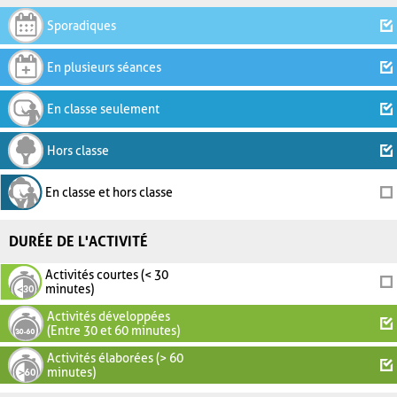
Sporadiques
En plusieurs séances
En classe seulement
Hors classe
En classe et hors classe
DURÉE DE L'ACTIVITÉ
Activités courtes (< 30
minutes)
Activités développées
(Entre 30 et 60 minutes)
Activités élaborées (> 60
minutes)