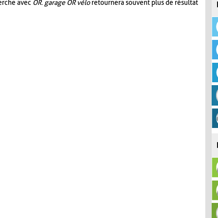
herche avec
OR
.
garage OR vélo
retournera souvent plus de résultat