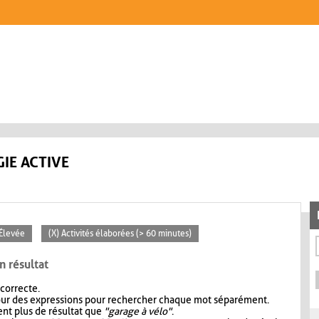
IE ACTIVE
 Élevée
(X) Activités élaborées (> 60 minutes)
n résultat
 correcte.
our des expressions pour rechercher chaque mot séparément.
nt plus de résultat que
"garage à vélo"
.