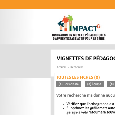
Aller au contenu principal
VIGNETTES DE PÉDAGOG
Accueil
Recherche
TOUTES LES FICHES (0)
(X) Hors classe
(X) Équipe
(X)
Votre recherche n'a donné aucu
Vérifiez que l'orthographe est
Supprimez les guillemets aut
garage à vélo
retournera souve