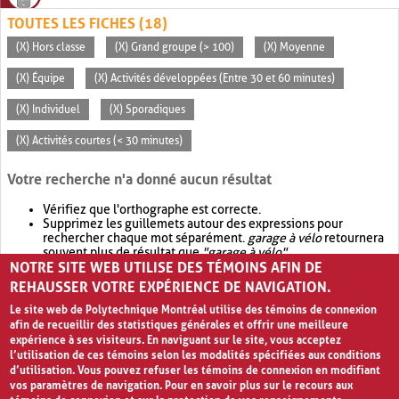
TOUTES LES FICHES (18)
(X) Hors classe
(X) Grand groupe (> 100)
(X) Moyenne
(X) Équipe
(X) Activités développées (Entre 30 et 60 minutes)
(X) Individuel
(X) Sporadiques
(X) Activités courtes (< 30 minutes)
Votre recherche n'a donné aucun résultat
Vérifiez que l'orthographe est correcte.
Supprimez les guillemets autour des expressions pour
rechercher chaque mot séparément.
garage à vélo
retournera
souvent plus de résultat que
"garage à vélo"
.
NOTRE SITE WEB UTILISE DES TÉMOINS AFIN DE
Envisagez d'élargir votre recherche avec
OR
.
garage OR vélo
retournera souvent plus de résultat que
garage à vélo
.
REHAUSSER VOTRE EXPÉRIENCE DE NAVIGATION.
Le site web de Polytechnique Montréal utilise des témoins de connexion
afin de recueillir des statistiques générales et offrir une meilleure
expérience à ses visiteurs. En naviguant sur le site, vous acceptez
l’utilisation de ces témoins selon les modalités spécifiées aux conditions
d’utilisation. Vous pouvez refuser les témoins de connexion en modifiant
vos paramètres de navigation. Pour en savoir plus sur le recours aux