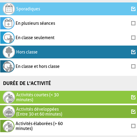
Sporadiques
En plusieurs séances
En classe seulement
Hors classe
En classe et hors classe
DURÉE DE L'ACTIVITÉ
Activités courtes (< 30
minutes)
Activités développées
(Entre 30 et 60 minutes)
Activités élaborées (> 60
minutes)