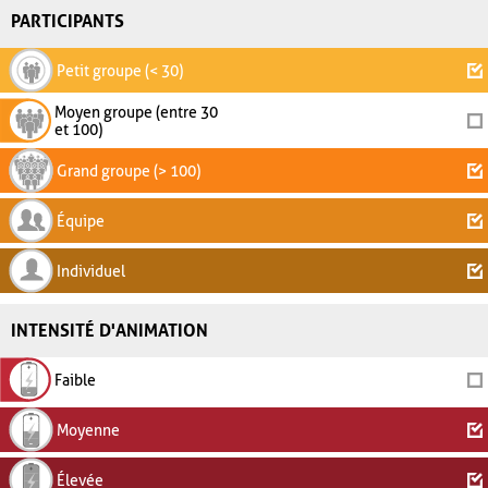
PARTICIPANTS
Petit groupe (< 30)
Moyen groupe (entre 30
et 100)
Grand groupe (> 100)
Équipe
Individuel
INTENSITÉ D'ANIMATION
Faible
Moyenne
Élevée