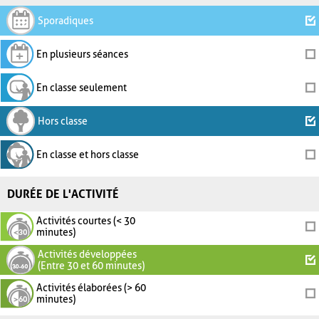
Sporadiques
En plusieurs séances
En classe seulement
Hors classe
En classe et hors classe
DURÉE DE L'ACTIVITÉ
Activités courtes (< 30
minutes)
Activités développées
(Entre 30 et 60 minutes)
Activités élaborées (> 60
minutes)