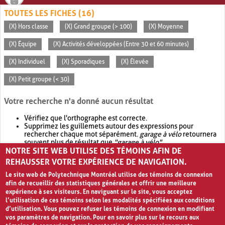
TOUTES LES FICHES (16)
(X) Hors classe
(X) Grand groupe (> 100)
(X) Moyenne
(X) Équipe
(X) Activités développées (Entre 30 et 60 minutes)
(X) Individuel
(X) Sporadiques
(X) Élevée
(X) Petit groupe (< 30)
Votre recherche n'a donné aucun résultat
Vérifiez que l'orthographe est correcte.
Supprimez les guillemets autour des expressions pour
rechercher chaque mot séparément.
garage à vélo
retournera
souvent plus de résultat que
"garage à vélo"
.
NOTRE SITE WEB UTILISE DES TÉMOINS AFIN DE
Envisagez d'élargir votre recherche avec
OR
.
garage OR vélo
retournera souvent plus de résultat que
garage à vélo
.
REHAUSSER VOTRE EXPÉRIENCE DE NAVIGATION.
Le site web de Polytechnique Montréal utilise des témoins de connexion
afin de recueillir des statistiques générales et offrir une meilleure
expérience à ses visiteurs. En naviguant sur le site, vous acceptez
l’utilisation de ces témoins selon les modalités spécifiées aux conditions
d’utilisation. Vous pouvez refuser les témoins de connexion en modifiant
vos paramètres de navigation. Pour en savoir plus sur le recours aux