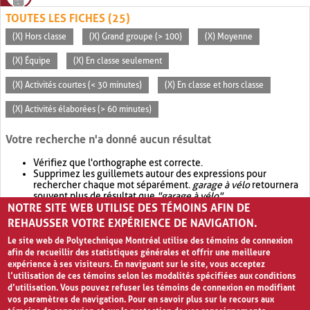
TOUTES LES FICHES (25)
(X) Hors classe
(X) Grand groupe (> 100)
(X) Moyenne
(X) Équipe
(X) En classe seulement
(X) Activités courtes (< 30 minutes)
(X) En classe et hors classe
(X) Activités élaborées (> 60 minutes)
Votre recherche n'a donné aucun résultat
Vérifiez que l'orthographe est correcte.
Supprimez les guillemets autour des expressions pour
rechercher chaque mot séparément.
garage à vélo
retournera
souvent plus de résultat que
"garage à vélo"
.
NOTRE SITE WEB UTILISE DES TÉMOINS AFIN DE
Envisagez d'élargir votre recherche avec
OR
.
garage OR vélo
retournera souvent plus de résultat que
garage à vélo
.
REHAUSSER VOTRE EXPÉRIENCE DE NAVIGATION.
Le site web de Polytechnique Montréal utilise des témoins de connexion
afin de recueillir des statistiques générales et offrir une meilleure
expérience à ses visiteurs. En naviguant sur le site, vous acceptez
l’utilisation de ces témoins selon les modalités spécifiées aux conditions
d’utilisation. Vous pouvez refuser les témoins de connexion en modifiant
vos paramètres de navigation. Pour en savoir plus sur le recours aux