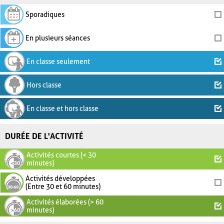
Sporadiques
En plusieurs séances
En classe seulement
Hors classe
En classe et hors classe
DURÉE DE L'ACTIVITÉ
Activités courtes (< 30
minutes)
Activités développées
(Entre 30 et 60 minutes)
Activités élaborées (> 60
minutes)