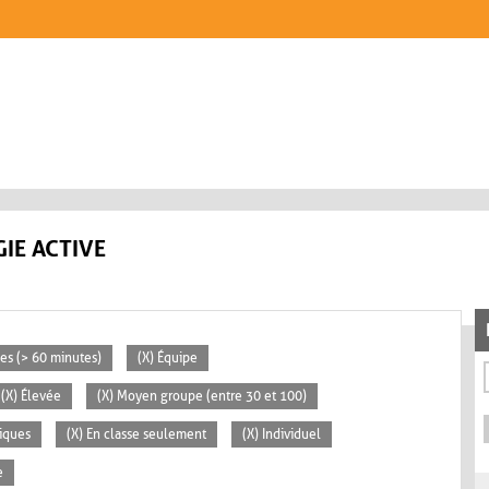
IE ACTIVE
ées (> 60 minutes)
(X) Équipe
(X) Élevée
(X) Moyen groupe (entre 30 et 100)
iques
(X) En classe seulement
(X) Individuel
e