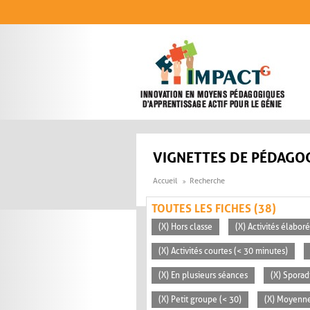
Aller au contenu principal
VIGNETTES DE PÉDAGOG
Accueil
Recherche
TOUTES LES FICHES (38)
(X) Hors classe
(X) Activités élabor
(X) Activités courtes (< 30 minutes)
(X) En plusieurs séances
(X) Sporad
(X) Petit groupe (< 30)
(X) Moyenn