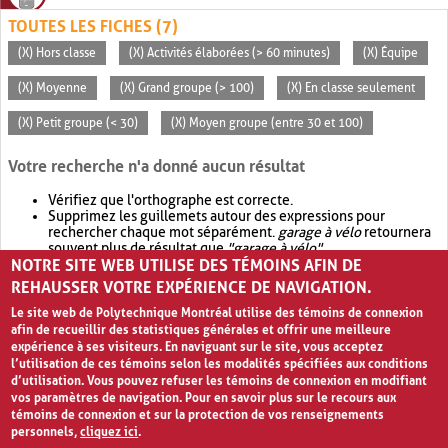
TOUTES LES FICHES (7)
(X) Hors classe
(X) Activités élaborées (> 60 minutes)
(X) Équipe
(X) Moyenne
(X) Grand groupe (> 100)
(X) En classe seulement
(X) Petit groupe (< 30)
(X) Moyen groupe (entre 30 et 100)
Votre recherche n'a donné aucun résultat
Vérifiez que l'orthographe est correcte.
Supprimez les guillemets autour des expressions pour
rechercher chaque mot séparément.
garage à vélo
retournera
souvent plus de résultat que
"garage à vélo"
.
NOTRE SITE WEB UTILISE DES TÉMOINS AFIN DE
Envisagez d'élargir votre recherche avec
OR
.
garage OR vélo
retournera souvent plus de résultat que
garage à vélo
.
REHAUSSER VOTRE EXPÉRIENCE DE NAVIGATION.
Le site web de Polytechnique Montréal utilise des témoins de connexion
afin de recueillir des statistiques générales et offrir une meilleure
expérience à ses visiteurs. En naviguant sur le site, vous acceptez
l’utilisation de ces témoins selon les modalités spécifiées aux conditions
d’utilisation. Vous pouvez refuser les témoins de connexion en modifiant
vos paramètres de navigation. Pour en savoir plus sur le recours aux
témoins de connexion et sur la protection de vos renseignements
personnels,
cliquez ici
.
Avis de confidentialité et conditions d’utilisation