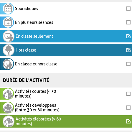
Sporadiques
En plusieurs séances
En classe seulement
Hors classe
En classe et hors classe
DURÉE DE L'ACTIVITÉ
Activités courtes (< 30
minutes)
Activités développées
(Entre 30 et 60 minutes)
Activités élaborées (> 60
minutes)