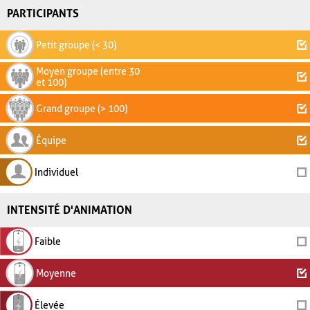
PARTICIPANTS
Petit groupe (< 30)
Moyen groupe (entre 30
et 100)
Grand groupe (> 100)
Équipe
Individuel
INTENSITÉ D'ANIMATION
Faible
Moyenne
Élevée