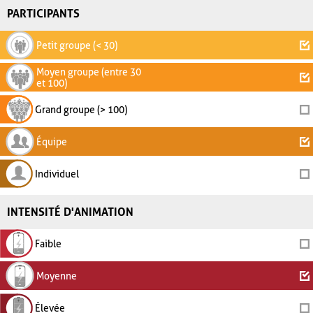
PARTICIPANTS
Petit groupe (< 30)
Moyen groupe (entre 30
et 100)
Grand groupe (> 100)
Équipe
Individuel
INTENSITÉ D'ANIMATION
Faible
Moyenne
Élevée