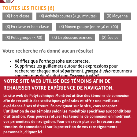
TOUTES LES FICHES (6)
(X) Hors classe
(X) Activités courtes (< 30 minutes)
(X) Moyenne
(X) En classe et hors classe
(X) Moyen groupe (entre 30 et 100)
(X) Petit groupe (< 30)
(X) En plusieurs séances
(X) Équipe
Votre recherche n'a donné aucun résultat
Vérifiez que l'orthographe est correcte.
Supprimez les guillemets autour des expressions pour
rechercher chaque mot séparément.
garage à vélo
retournera
souvent plus de résultat que
"garage à vélo"
.
NOTRE SITE WEB UTILISE DES TÉMOINS AFIN DE
Envisagez d'élargir votre recherche avec
OR
.
garage OR vélo
retournera souvent plus de résultat que
garage à vélo
.
REHAUSSER VOTRE EXPÉRIENCE DE NAVIGATION.
Le site web de Polytechnique Montréal utilise des témoins de connexion
afin de recueillir des statistiques générales et offrir une meilleure
expérience à ses visiteurs. En naviguant sur le site, vous acceptez
l’utilisation de ces témoins selon les modalités spécifiées aux conditions
d’utilisation. Vous pouvez refuser les témoins de connexion en modifiant
vos paramètres de navigation. Pour en savoir plus sur le recours aux
témoins de connexion et sur la protection de vos renseignements
personnels,
cliquez ici
.
Avis de confidentialité et conditions d’utilisation