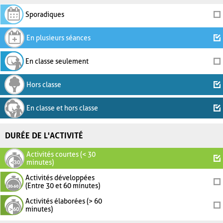
Sporadiques
En plusieurs séances
En classe seulement
Hors classe
En classe et hors classe
DURÉE DE L'ACTIVITÉ
Activités courtes (< 30
minutes)
Activités développées
(Entre 30 et 60 minutes)
Activités élaborées (> 60
minutes)