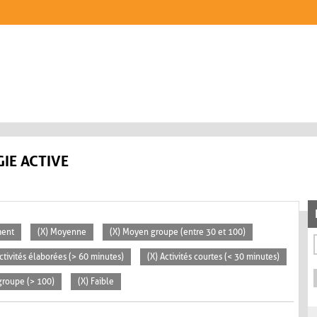
IE ACTIVE
ment
(X) Moyenne
(X) Moyen groupe (entre 30 et 100)
Activités élaborées (> 60 minutes)
(X) Activités courtes (< 30 minutes)
groupe (> 100)
(X) Faible