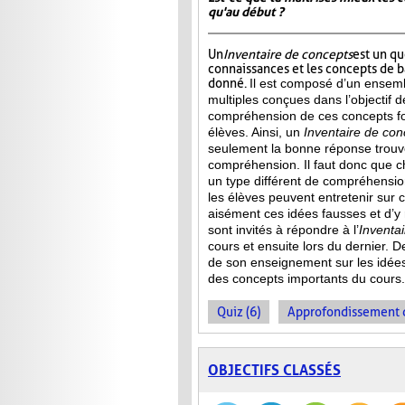
qu'au début ?
Un
Inventaire de concepts
est un qu
connaissances et les concepts de 
donné.
Il est composé d’un ensemb
multiples conçues dans l’objectif d
compréhension de ces concepts f
élèves. Ainsi,
un
Inventaire de con
seulement la bonne réponse trouvée
compréhension. Il faut donc que c
un type différent de compréhensio
les élèves peuvent entretenir sur 
aisément ces idées fausses et d’y
sont invités à répondre à l’
Inventa
cours et ensuite lors du dernier. 
de son enseignement sur les idée
des concepts importants du cours.
Quiz (6)
Approfondissement d
OBJECTIFS CLASSÉS