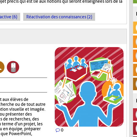
et précis qui est lié aux notions qui seront enseignées lors de la
active (6)
Réactivation des connaissances (2)
 aux élèves de
echerche ou de tout autre
tion visuelle et imagée.
r ou présenter des
s de recherches, des
u terme d'un projet, les
u en équipe, préparer
0
ls que PowerPoint,