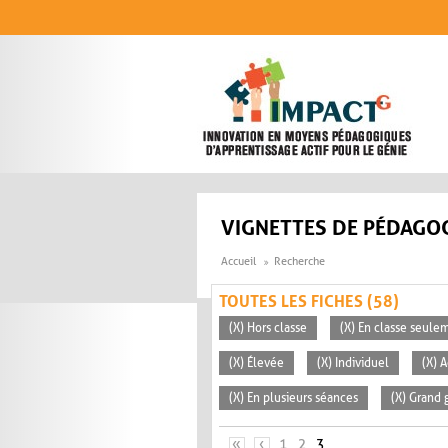
Aller au contenu principal
VIGNETTES DE PÉDAGOG
Accueil
Recherche
TOUTES LES FICHES (58)
(X) Hors classe
(X) En classe seule
(X) Élevée
(X) Individuel
(X) 
(X) En plusieurs séances
(X) Grand 
PAGES
«
‹
1
2
3