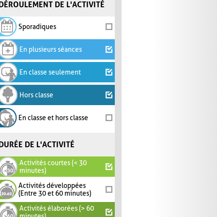
DÉROULEMENT DE L'ACTIVITÉ
Sporadiques
En plusieurs séances
En classe seulement
Hors classe
En classe et hors classe
DURÉE DE L'ACTIVITÉ
Activités courtes (< 30
minutes)
Activités développées
(Entre 30 et 60 minutes)
Activités élaborées (> 60
minutes)