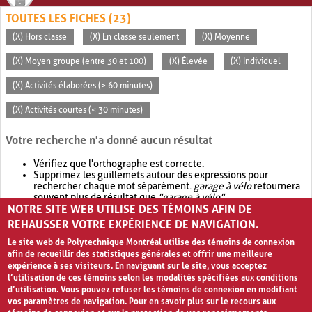
TOUTES LES FICHES (23)
(X) Hors classe
(X) En classe seulement
(X) Moyenne
(X) Moyen groupe (entre 30 et 100)
(X) Élevée
(X) Individuel
(X) Activités élaborées (> 60 minutes)
(X) Activités courtes (< 30 minutes)
Votre recherche n'a donné aucun résultat
Vérifiez que l'orthographe est correcte.
Supprimez les guillemets autour des expressions pour
rechercher chaque mot séparément.
garage à vélo
retournera
souvent plus de résultat que
"garage à vélo"
.
NOTRE SITE WEB UTILISE DES TÉMOINS AFIN DE
Envisagez d'élargir votre recherche avec
OR
.
garage OR vélo
retournera souvent plus de résultat que
garage à vélo
.
REHAUSSER VOTRE EXPÉRIENCE DE NAVIGATION.
Le site web de Polytechnique Montréal utilise des témoins de connexion
afin de recueillir des statistiques générales et offrir une meilleure
expérience à ses visiteurs. En naviguant sur le site, vous acceptez
l’utilisation de ces témoins selon les modalités spécifiées aux conditions
d’utilisation. Vous pouvez refuser les témoins de connexion en modifiant
vos paramètres de navigation. Pour en savoir plus sur le recours aux