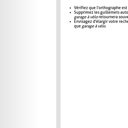
Vérifiez que l'orthographe est
Supprimez les guillemets aut
garage à vélo
retournera souve
Envisagez d'élargir votre rec
que
garage à vélo
.