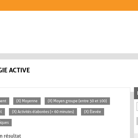
IE ACTIVE
ment
(X) Moyenne
(X) Moyen groupe (entre 30 et 100)
el
(X) Activités élaborées (> 60 minutes)
(X) Élevée
iques
n résultat