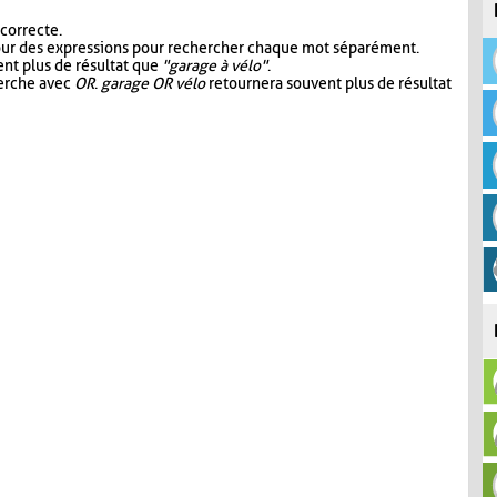
 correcte.
our des expressions pour rechercher chaque mot séparément.
nt plus de résultat que
"garage à vélo"
.
herche avec
OR
.
garage OR vélo
retournera souvent plus de résultat