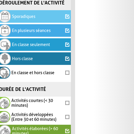
DÉROULEMENT DE L'ACTIVITÉ
Sporadiques
En plusieurs séances
En classe seulement
Hors classe
En classe et hors classe
DURÉE DE L'ACTIVITÉ
Activités courtes (< 30
minutes)
Activités développées
(Entre 30 et 60 minutes)
Activités élaborées (> 60
minutes)