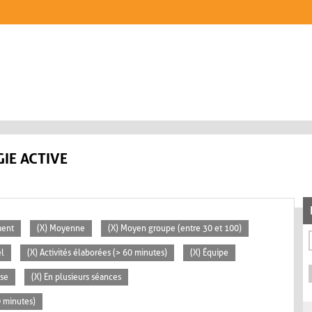
IE ACTIVE
ment
(X) Moyenne
(X) Moyen groupe (entre 30 et 100)
el
(X) Activités élaborées (> 60 minutes)
(X) Équipe
sse
(X) En plusieurs séances
0 minutes)