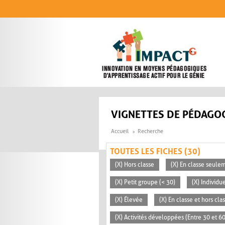
Aller au contenu principal
VIGNETTES DE PÉDAGOG
Accueil
Recherche
TOUTES LES FICHES (30)
(X) Hors classe
(X) En classe seule
(X) Petit groupe (< 30)
(X) Individu
(X) Élevée
(X) En classe et hors cla
(X) Activités développées (Entre 30 et 6