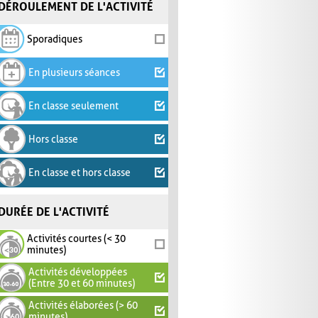
DÉROULEMENT DE L'ACTIVITÉ
Sporadiques
En plusieurs séances
En classe seulement
Hors classe
En classe et hors classe
DURÉE DE L'ACTIVITÉ
Activités courtes (< 30
minutes)
Activités développées
(Entre 30 et 60 minutes)
Activités élaborées (> 60
minutes)