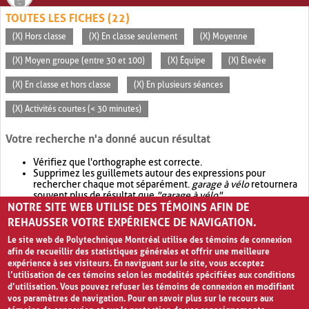
TOUTES LES FICHES (22)
(X) Hors classe
(X) En classe seulement
(X) Moyenne
(X) Moyen groupe (entre 30 et 100)
(X) Équipe
(X) Élevée
(X) En classe et hors classe
(X) En plusieurs séances
(X) Activités courtes (< 30 minutes)
Votre recherche n'a donné aucun résultat
Vérifiez que l'orthographe est correcte.
Supprimez les guillemets autour des expressions pour
rechercher chaque mot séparément.
garage à vélo
retournera
souvent plus de résultat que
"garage à vélo"
.
NOTRE SITE WEB UTILISE DES TÉMOINS AFIN DE
Envisagez d'élargir votre recherche avec
OR
.
garage OR vélo
retournera souvent plus de résultat que
garage à vélo
.
REHAUSSER VOTRE EXPÉRIENCE DE NAVIGATION.
Le site web de Polytechnique Montréal utilise des témoins de connexion
afin de recueillir des statistiques générales et offrir une meilleure
expérience à ses visiteurs. En naviguant sur le site, vous acceptez
l’utilisation de ces témoins selon les modalités spécifiées aux conditions
d’utilisation. Vous pouvez refuser les témoins de connexion en modifiant
vos paramètres de navigation. Pour en savoir plus sur le recours aux