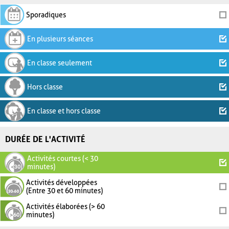
Sporadiques
En plusieurs séances
En classe seulement
Hors classe
En classe et hors classe
DURÉE DE L'ACTIVITÉ
Activités courtes (< 30
minutes)
Activités développées
(Entre 30 et 60 minutes)
Activités élaborées (> 60
minutes)