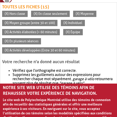
TOUTES LES FICHES (15)
(X) Hors classe
(X) En classe seulement
(X) Moyenne
(X) Moyen groupe (entre 30 et 100)
(X) Individuel
(X) Activités élaborées (> 60 minutes)
(X) Équipe
(X) En plusieurs séances
(X) Activités développées (Entre 30 et 60 minutes)
Votre recherche n'a donné aucun résultat
Vérifiez que l'orthographe est correcte.
Supprimez les guillemets autour des expressions pour
rechercher chaque mot séparément.
garage à vélo
retournera
souvent plus de résultat que
"garage à vélo"
.
NOTRE SITE WEB UTILISE DES TÉMOINS AFIN DE
Envisagez d'élargir votre recherche avec
OR
.
garage OR vélo
retournera souvent plus de résultat que
garage à vélo
.
REHAUSSER VOTRE EXPÉRIENCE DE NAVIGATION.
Le site web de Polytechnique Montréal utilise des témoins de connexion
afin de recueillir des statistiques générales et offrir une meilleure
expérience à ses visiteurs. En naviguant sur le site, vous acceptez
l’utilisation de ces témoins selon les modalités spécifiées aux conditions