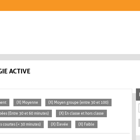
IE ACTIVE
ment
(X) Moyenne
(X) Moyen groupe (entre 30 et 100)
pées (Entre 30 et 60 minutes)
(X) En classe et hors classe
tés courtes (< 30 minutes)
(X) Élevée
(X) Faible