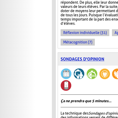
répondent. De plus, elle leur donn
valeurs de leurs élèves. Par la suit
doter de moyens leur permettant d’ai
de tous les jours. Puisque l’évalua
temps important de la part des ense
d’élèves.
Réflexion individuelle (31)
A
Métacognition (7)
SONDAGES D'OPINION
Ça ne prendra que 5 minutes...
La technique des
Sondages d'opini
des informations venant de différe