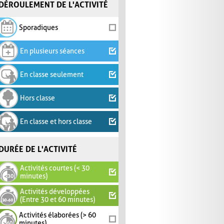
DÉROULEMENT DE L'ACTIVITÉ
Sporadiques
En plusieurs séances
En classe seulement
Hors classe
En classe et hors classe
DURÉE DE L'ACTIVITÉ
Activités courtes (< 30
minutes)
Activités développées
(Entre 30 et 60 minutes)
Activités élaborées (> 60
minutes)