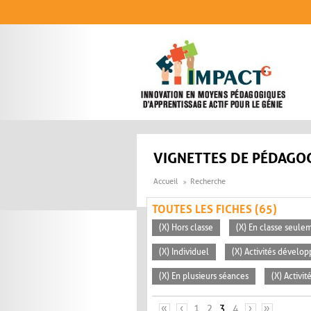
Aller au contenu principal
VIGNETTES DE PÉDAGOG
Accueil
Recherche
TOUTES LES FICHES (65)
(X) Hors classe
(X) En classe seule
(X) Individuel
(X) Activités dévelop
(X) En plusieurs séances
(X) Activi
PAGES
«
‹
1
2
3
4
›
»