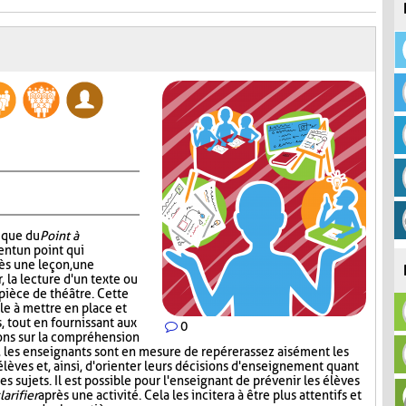
nique du
Point à
ent un point qui
ès une leçon, une
r, la lecture d'un texte ou
pièce de théâtre. Cette
e à mettre en place et
 tout en fournissant aux
0
ons sur la compréhension
t, les enseignants sont en mesure de repérer assez aisément les
s élèves et, ainsi, d'orienter leurs décisions d'enseignement quant
s sujets. Il est possible pour l'enseignant de prévenir les élèves
larifier
après une activité. Cela les incitera à être plus attentifs et