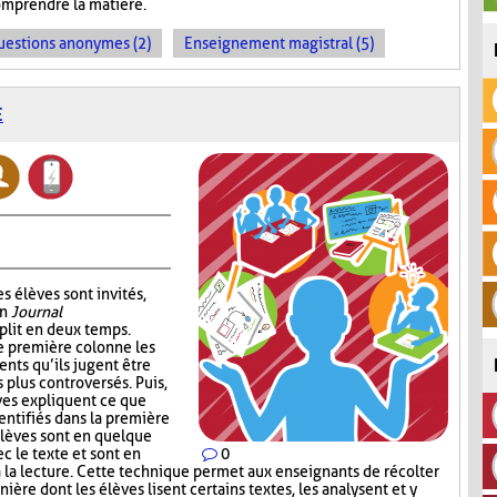
omprendre la matière.
uestions anonymes (2)
Enseignement magistral (5)
E
s élèves sont invités,
un
Journal
plit en deux temps.
e première colonne les
ents qu’ils jugent être
s plus controversés. Puis,
ves expliquent ce que
entifiés dans la première
élèves sont en quelque
c le texte et sont en
0
à la lecture. Cette technique permet aux enseignants de récolter
nière dont les élèves lisent certains textes, les analysent et y