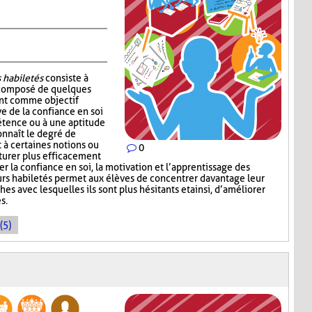
 habiletés
consiste à
 composé de quelques
ont comme objectif
e de la confiance en soi
étence ou à une aptitude
onnaît le degré de
 à certaines notions ou
0
cturer plus efficacement
cer la confiance en soi, la motivation et l’apprentissage des
leurs habiletés permet aux élèves de concentrer davantage leur
ches avec lesquelles ils sont plus hésitants et ainsi, d’améliorer
s.
(5)