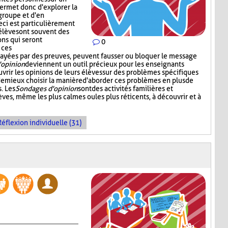
permet donc d'explorer la
groupe et d'en
ci est particulièrement
 élèves ont souvent des
ons qui seront
0
 ces
 étayées par des preuves, peuvent fausser ou bloquer le message
'opinion
deviennent un outil précieux pour les enseignants
vrir les opinions de leurs élèves sur des problèmes spécifiques
 de mieux choisir la manière d'aborder ces problèmes en plus de
. Les
Sondages d'opinion
sont des activités familières et
èves, même les plus calmes ou les plus réticents, à découvrir et à
Réflexion individuelle (31)