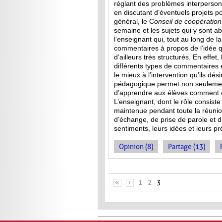
réglant des problèmes interperson
en discutant d’éventuels projets p
général, le C
onseil de
coopération
semaine et les sujets qui y sont a
l’enseignant qui, tout au long de l
commentaires à propos de l’idée qu
d’ailleurs très structurés. En effet
différents types de commentaires 
le mieux à l’intervention qu’ils dés
pédagogique permet non seulement
d’apprendre aux élèves comment co
L’enseignant, dont le rôle consist
maintenue pendant toute la réuni
d’échange, de prise de parole et d’
sentiments, leurs idées et leurs p
Opinion (8)
Partage (13)
PAGES
«
‹
1
2
3