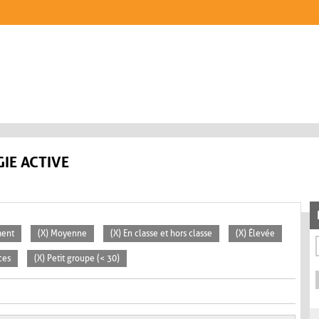
IE ACTIVE
ment
(X) Moyenne
(X) En classe et hors classe
(X) Élevée
ces
(X) Petit groupe (< 30)