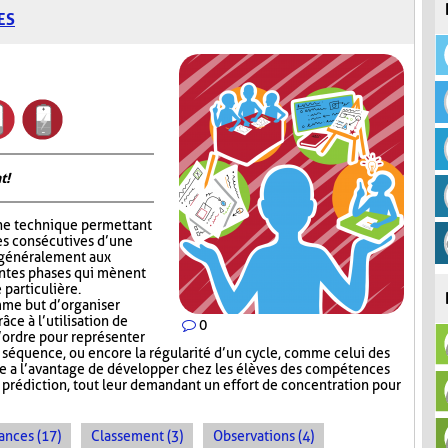
ES
t!
ne technique permettant
es consécutives d’une
e généralement aux
entes phases qui mènent
 particulière.
me but d’organiser
râce à l’utilisation de
0
l’ordre pour représenter
e séquence, ou encore la régularité d’un cycle, comme celui des
e a l’avantage de développer chez les élèves des compétences
e prédiction, tout leur demandant un effort de concentration pour
ances (17)
Classement (3)
Observations (4)