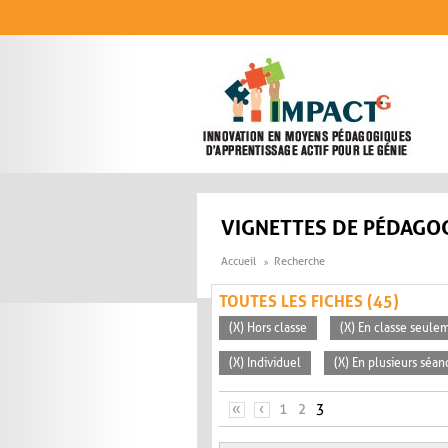
Aller au contenu principal
VIGNETTES DE PÉDAGOG
Accueil
Recherche
TOUTES LES FICHES (45)
(X) Hors classe
(X) En classe seule
(X) Individuel
(X) En plusieurs séan
PAGES
«
‹
1
2
3