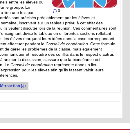
nels entre les élèves ou
our le groupe. En
0
a lieu une fois par
bordés sont
précisés préalablement par les élèves et
a semaine, inscrivent sur un tableau prévu à cet effet des
’ils veulent discuter lors de la réunion. Ces commentaires sont
, l’enseignant divise le tableau en différentes sections reflétant
et les élèves marquent leurs idées dans la case correspondant
irent effectuer pendant le
Conseil de coopération
. Cette formule
 de gérer les problèmes de la classe, mais également
mmuniquer et résoudre des conflits dans le respect d’autrui.
e à animer la discussion, s’assure que la bienséance est
on. Le
Conseil de coopération
représente donc un lieu
expression pour les élèves afin qu’ils fassent valoir leurs
références.
Rétroaction (4)