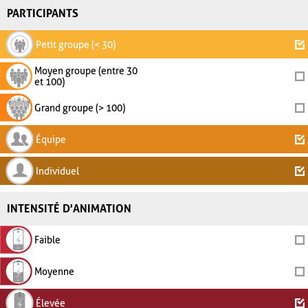
PARTICIPANTS
Petit groupe (< 30)
Moyen groupe (entre 30
et 100)
Grand groupe (> 100)
Équipe
Individuel
INTENSITÉ D'ANIMATION
Faible
Moyenne
Élevée