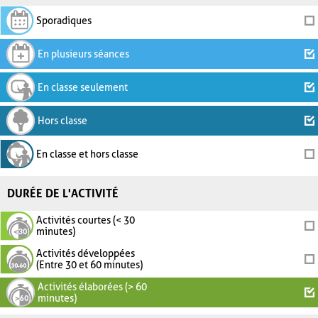
Sporadiques
En plusieurs séances
En classe seulement
Hors classe
En classe et hors classe
DURÉE DE L'ACTIVITÉ
Activités courtes (< 30
minutes)
Activités développées
(Entre 30 et 60 minutes)
Activités élaborées (> 60
minutes)