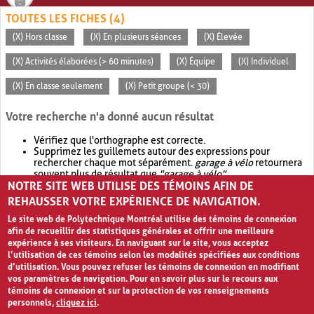
TOUTES LES FICHES (4)
(X) Hors classe
(X) En plusieurs séances
(X) Élevée
(X) Activités élaborées (> 60 minutes)
(X) Équipe
(X) Individuel
(X) En classe seulement
(X) Petit groupe (< 30)
Votre recherche n'a donné aucun résultat
Vérifiez que l'orthographe est correcte.
Supprimez les guillemets autour des expressions pour
rechercher chaque mot séparément.
garage à vélo
retournera
souvent plus de résultat que
"garage à vélo"
.
NOTRE SITE WEB UTILISE DES TÉMOINS AFIN DE
Envisagez d'élargir votre recherche avec
OR
.
garage OR vélo
retournera souvent plus de résultat que
garage à vélo
.
REHAUSSER VOTRE EXPÉRIENCE DE NAVIGATION.
Le site web de Polytechnique Montréal utilise des témoins de connexion
afin de recueillir des statistiques générales et offrir une meilleure
expérience à ses visiteurs. En naviguant sur le site, vous acceptez
l’utilisation de ces témoins selon les modalités spécifiées aux conditions
d’utilisation. Vous pouvez refuser les témoins de connexion en modifiant
vos paramètres de navigation. Pour en savoir plus sur le recours aux
témoins de connexion et sur la protection de vos renseignements
personnels,
cliquez ici
.
Avis de confidentialité et conditions d’utilisation