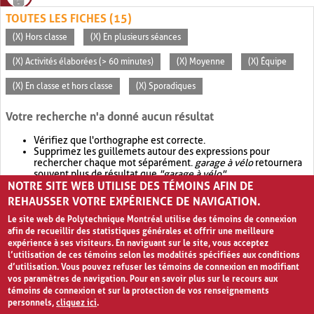
TOUTES LES FICHES (15)
(X) Hors classe
(X) En plusieurs séances
(X) Activités élaborées (> 60 minutes)
(X) Moyenne
(X) Équipe
(X) En classe et hors classe
(X) Sporadiques
Votre recherche n'a donné aucun résultat
Vérifiez que l'orthographe est correcte.
Supprimez les guillemets autour des expressions pour
rechercher chaque mot séparément.
garage à vélo
retournera
souvent plus de résultat que
"garage à vélo"
.
NOTRE SITE WEB UTILISE DES TÉMOINS AFIN DE
Envisagez d'élargir votre recherche avec
OR
.
garage OR vélo
retournera souvent plus de résultat que
garage à vélo
.
REHAUSSER VOTRE EXPÉRIENCE DE NAVIGATION.
Le site web de Polytechnique Montréal utilise des témoins de connexion
afin de recueillir des statistiques générales et offrir une meilleure
expérience à ses visiteurs. En naviguant sur le site, vous acceptez
l’utilisation de ces témoins selon les modalités spécifiées aux conditions
d’utilisation. Vous pouvez refuser les témoins de connexion en modifiant
vos paramètres de navigation. Pour en savoir plus sur le recours aux
témoins de connexion et sur la protection de vos renseignements
personnels,
cliquez ici
.
Avis de confidentialité et conditions d’utilisation