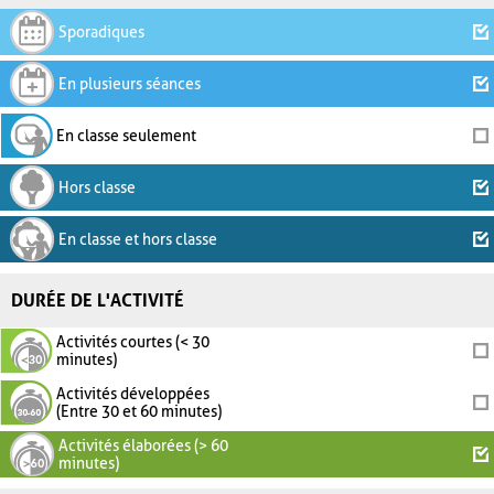
Sporadiques
En plusieurs séances
En classe seulement
Hors classe
En classe et hors classe
DURÉE DE L'ACTIVITÉ
Activités courtes (< 30
minutes)
Activités développées
(Entre 30 et 60 minutes)
Activités élaborées (> 60
minutes)