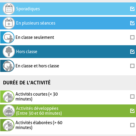
Sporadiques
En plusieurs séances
En classe seulement
Hors classe
En classe et hors classe
DURÉE DE L'ACTIVITÉ
Activités courtes (< 30
minutes)
Activités développées
(Entre 30 et 60 minutes)
Activités élaborées (> 60
minutes)