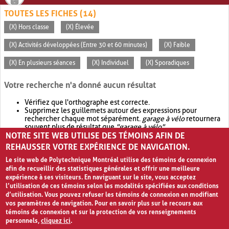
TOUTES LES FICHES (14)
(X) Hors classe
(X) Élevée
(X) Activités développées (Entre 30 et 60 minutes)
(X) Faible
(X) En plusieurs séances
(X) Individuel
(X) Sporadiques
Votre recherche n'a donné aucun résultat
Vérifiez que l'orthographe est correcte.
Supprimez les guillemets autour des expressions pour
rechercher chaque mot séparément.
garage à vélo
retournera
souvent plus de résultat que
"garage à vélo"
.
NOTRE SITE WEB UTILISE DES TÉMOINS AFIN DE
Envisagez d'élargir votre recherche avec
OR
.
garage OR vélo
retournera souvent plus de résultat que
garage à vélo
.
REHAUSSER VOTRE EXPÉRIENCE DE NAVIGATION.
Le site web de Polytechnique Montréal utilise des témoins de connexion
afin de recueillir des statistiques générales et offrir une meilleure
expérience à ses visiteurs. En naviguant sur le site, vous acceptez
l’utilisation de ces témoins selon les modalités spécifiées aux conditions
d’utilisation. Vous pouvez refuser les témoins de connexion en modifiant
vos paramètres de navigation. Pour en savoir plus sur le recours aux
témoins de connexion et sur la protection de vos renseignements
personnels,
cliquez ici
.
Avis de confidentialité et conditions d’utilisation