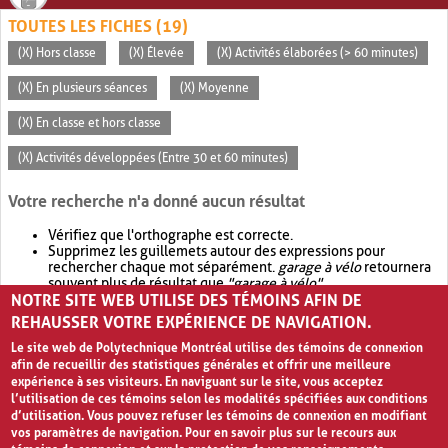
TOUTES LES FICHES (19)
(X) Hors classe
(X) Élevée
(X) Activités élaborées (> 60 minutes)
(X) En plusieurs séances
(X) Moyenne
(X) En classe et hors classe
(X) Activités développées (Entre 30 et 60 minutes)
Votre recherche n'a donné aucun résultat
Vérifiez que l'orthographe est correcte.
Supprimez les guillemets autour des expressions pour
rechercher chaque mot séparément.
garage à vélo
retournera
souvent plus de résultat que
"garage à vélo"
.
NOTRE SITE WEB UTILISE DES TÉMOINS AFIN DE
Envisagez d'élargir votre recherche avec
OR
.
garage OR vélo
retournera souvent plus de résultat que
garage à vélo
.
REHAUSSER VOTRE EXPÉRIENCE DE NAVIGATION.
Le site web de Polytechnique Montréal utilise des témoins de connexion
afin de recueillir des statistiques générales et offrir une meilleure
expérience à ses visiteurs. En naviguant sur le site, vous acceptez
l’utilisation de ces témoins selon les modalités spécifiées aux conditions
d’utilisation. Vous pouvez refuser les témoins de connexion en modifiant
vos paramètres de navigation. Pour en savoir plus sur le recours aux