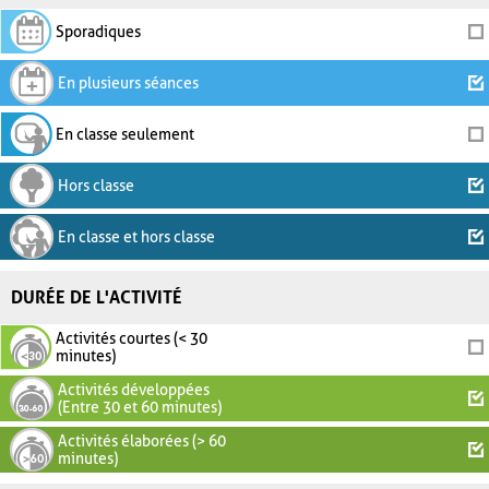
Sporadiques
En plusieurs séances
En classe seulement
Hors classe
En classe et hors classe
DURÉE DE L'ACTIVITÉ
Activités courtes (< 30
minutes)
Activités développées
(Entre 30 et 60 minutes)
Activités élaborées (> 60
minutes)