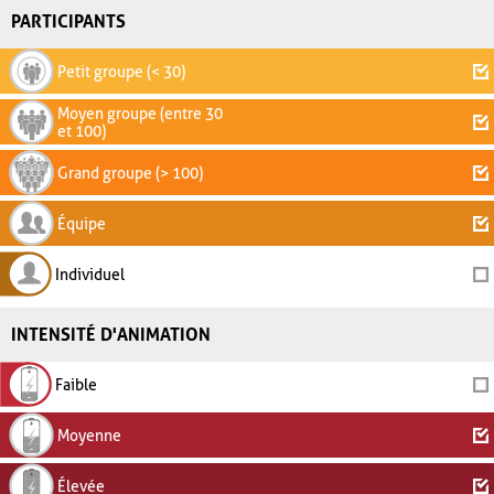
PARTICIPANTS
Petit groupe (< 30)
Moyen groupe (entre 30
et 100)
Grand groupe (> 100)
Équipe
Individuel
INTENSITÉ D'ANIMATION
Faible
Moyenne
Élevée