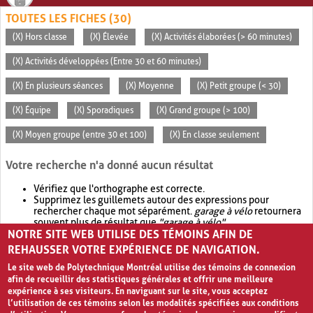
TOUTES LES FICHES (30)
(X) Hors classe
(X) Élevée
(X) Activités élaborées (> 60 minutes)
(X) Activités développées (Entre 30 et 60 minutes)
(X) En plusieurs séances
(X) Moyenne
(X) Petit groupe (< 30)
(X) Équipe
(X) Sporadiques
(X) Grand groupe (> 100)
(X) Moyen groupe (entre 30 et 100)
(X) En classe seulement
Votre recherche n'a donné aucun résultat
Vérifiez que l'orthographe est correcte.
Supprimez les guillemets autour des expressions pour
rechercher chaque mot séparément.
garage à vélo
retournera
souvent plus de résultat que
"garage à vélo"
.
NOTRE SITE WEB UTILISE DES TÉMOINS AFIN DE
Envisagez d'élargir votre recherche avec
OR
.
garage OR vélo
retournera souvent plus de résultat que
garage à vélo
.
REHAUSSER VOTRE EXPÉRIENCE DE NAVIGATION.
Le site web de Polytechnique Montréal utilise des témoins de connexion
afin de recueillir des statistiques générales et offrir une meilleure
expérience à ses visiteurs. En naviguant sur le site, vous acceptez
l’utilisation de ces témoins selon les modalités spécifiées aux conditions