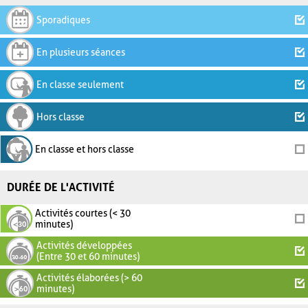
Sporadiques
En plusieurs séances
En classe seulement
Hors classe
En classe et hors classe
DURÉE DE L'ACTIVITÉ
Activités courtes (< 30
minutes)
Activités développées
(Entre 30 et 60 minutes)
Activités élaborées (> 60
minutes)